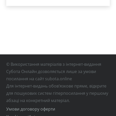
© Використання матеріалів з інтернет-видання
Субота Онлайн дозволяється лише за умови
посилання на сайт subota.online
Для інтернет-видань обов’язкове пряме, відкрите
для пошукових систем гіперпосилання у першому
абзаці на конкретний матеріал.
Умови договору оферти