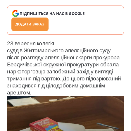
ПІДПИШІТЬСЯ НА НАС В GOOGLE
ДОДАТИ ЗАРАЗ
23 вересня колегія
суддів Житомирського апеляційного суду
після розгляду апеляційної скарги прокурора
Бердичівської окружної прокуратури обрала
наркоторговцю запобіжний захід у вигляді
тримання під вартою. До цього підозрюваний
знаходився під цілодобовим домашнім
арештом.