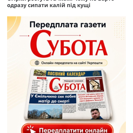
одразу сипати калій під кущі