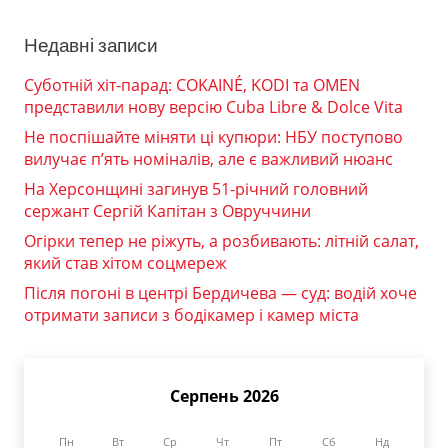
Недавні записи
Суботній хіт-парад: COKAINÉ, KODI та OMEN
представили нову версію Cuba Libre & Dolce Vita
Не поспішайте міняти ці купюри: НБУ поступово
вилучає п’ять номіналів, але є важливий нюанс
На Херсонщині загинув 51-річний головний
сержант Сергій Капітан з Овруччини
Огірки тепер не ріжуть, а розбивають: літній салат,
який став хітом соцмереж
Після погоні в центрі Бердичева — суд: водій хоче
отримати записи з бодікамер і камер міста
Серпень 2026
Пн
Вт
Ср
Чт
Пт
Сб
Нд