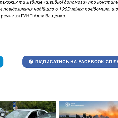
 перехожих та медиків «швидкої допомоги» про констат
ше повідомлення надійшло о 16:55: жінка повідомила, що
а речниця ГУНП Алла Ващенко.
ПІДПИСАТИСЬ НА FACEBOOK СПІЛ