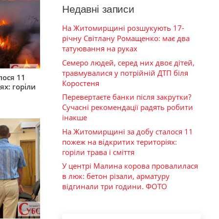
Недавні записи
На Житомирщині розшукують 17-
річну Світлану Ромащенко: має два
татуювання на руках
Семеро людей, серед них двоє дітей,
травмувалися у потрійній ДТП біля
лося 11
Коростеня
ях: горіли
Перевертаєте банки після закрутки?
Сучасні рекомендації радять робити
інакше
На Житомирщині за добу сталося 11
пожеж на відкритих територіях:
горіли трава і сміття
У центрі Малина корова провалилася
в люк: бетон різали, арматуру
відгинали три години. ФОТО