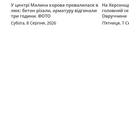
У центрі Малина корова провалилася в
На Херсонщи
люк: бетон різали, арматуру відгинали
головний се
три години. ФОТО
Овруччини
Субота, 8 Серпня, 2026
П’ятниця, 7 С