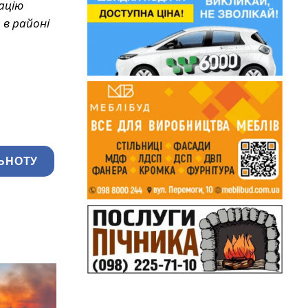
ацію
 в районі
ЬНОТУ