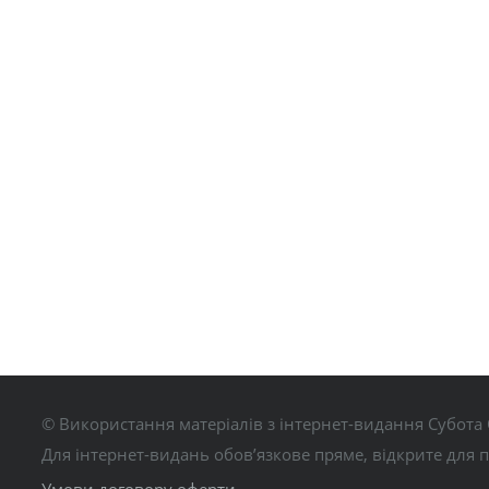
© Використання матеріалів з інтернет-видання Субота 
Для інтернет-видань обов’язкове пряме, відкрите для 
Умови договору оферти