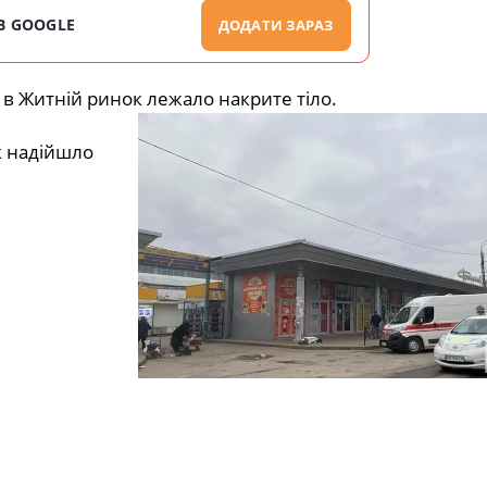
В GOOGLE
ДОДАТИ ЗАРАЗ
 в Житній ринок лежало накрите тіло.
к надійшло