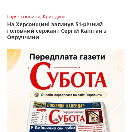
Гарячі новини
,
Крик душі
На Херсонщині загинув 51-річний
головний сержант Сергій Капітан з
Овруччини