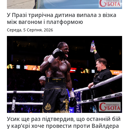
У Празі трирічна дитина випала з візка
між вагоном і платформою
Середа, 5 Серпня, 2026
Усик ще раз підтвердив, що останній бій
у кар’єрі хоче провести проти Вайлдера