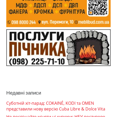
Недавні записи
Суботній хіт-парад: COKAINÉ, KODI та OMEN
представили нову версію Cuba Libre & Dolce Vita
Не поспішайте міняти ці купюри: НБУ поступово