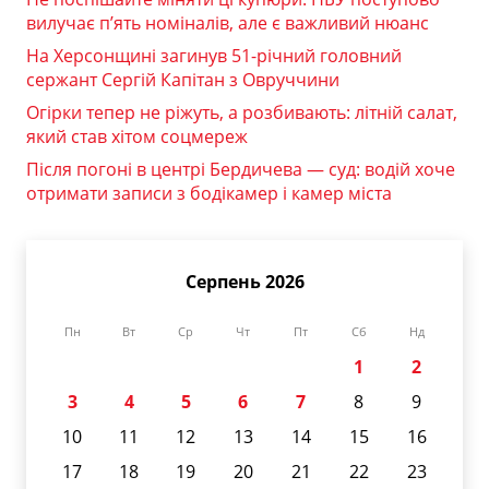
вилучає п’ять номіналів, але є важливий нюанс
На Херсонщині загинув 51-річний головний
сержант Сергій Капітан з Овруччини
Огірки тепер не ріжуть, а розбивають: літній салат,
який став хітом соцмереж
Після погоні в центрі Бердичева — суд: водій хоче
отримати записи з бодікамер і камер міста
Серпень 2026
Пн
Вт
Ср
Чт
Пт
Сб
Нд
1
2
3
4
5
6
7
8
9
10
11
12
13
14
15
16
17
18
19
20
21
22
23