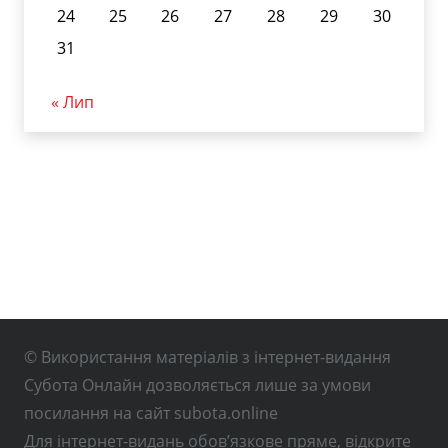
24
25
26
27
28
29
30
31
« Лип
© Використання матеріалів з інтернет-видання
Субота Онлайн дозволяється лише за умови
посилання на сайт subota.online
Для інтернет-видань обов’язкове пряме, відкрите