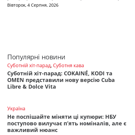
Вівторок, 4 Серпня, 2026
Популярні новини
Суботній хіт-парад
,
Суботня кава
Суботній хіт-парад: COKAINÉ, KODI та
OMEN представили нову версію Cuba
Libre & Dolce Vita
Україна
Не поспішайте міняти ці купюри: НБУ
поступово вилучає п’ять номіналів, але є
важливий нюанс