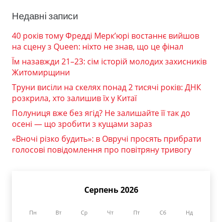
Недавні записи
40 років тому Фредді Мерк’юрі востаннє вийшов
на сцену з Queen: ніхто не знав, що це фінал
Їм назавжди 21–23: сім історій молодих захисників
Житомирщини
Труни висіли на скелях понад 2 тисячі років: ДНК
розкрила, хто залишив їх у Китаї
Полуниця вже без ягід? Не залишайте її так до
осені — що зробити з кущами зараз
«Вночі різко будить»: в Овручі просять прибрати
голосові повідомлення про повітряну тривогу
Серпень 2026
Пн
Вт
Ср
Чт
Пт
Сб
Нд