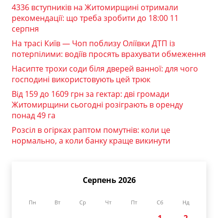
4336 вступників на Житомирщині отримали
рекомендації: що треба зробити до 18:00 11
серпня
На трасі Київ — Чоп поблизу Оліївки ДТП із
потерпілими: водіїв просять врахувати обмеження
Насипте трохи соди біля дверей ванної: для чого
господині використовують цей трюк
Від 159 до 1609 грн за гектар: дві громади
Житомирщини сьогодні розіграють в оренду
понад 49 га
Розсіл в огірках раптом помутнів: коли це
нормально, а коли банку краще викинути
Серпень 2026
Пн
Вт
Ср
Чт
Пт
Сб
Нд