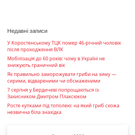
Недавні записи
У Коростенському ТЦК помер 46-річний чоловік
після проходження ВЛК
Мобілізація до 60 років: чому в Україні не
знижують граничний вік
Як правильно заморожувати гриби на зиму —
сирими, відвареними чи обсмаженими
7 серпня у Бердичеві попрощаються із
Захисником Дмитром Плаксюком
Росте купками під тополею: на який гриб схожа
незвична біла знахідка