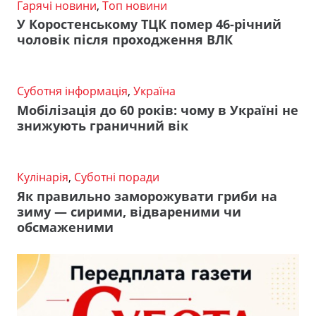
Гарячі новини
,
Топ новини
У Коростенському ТЦК помер 46-річний
чоловік після проходження ВЛК
Суботня інформація
,
Україна
Мобілізація до 60 років: чому в Україні не
знижують граничний вік
Кулінарія
,
Суботні поради
Як правильно заморожувати гриби на
зиму — сирими, відвареними чи
обсмаженими