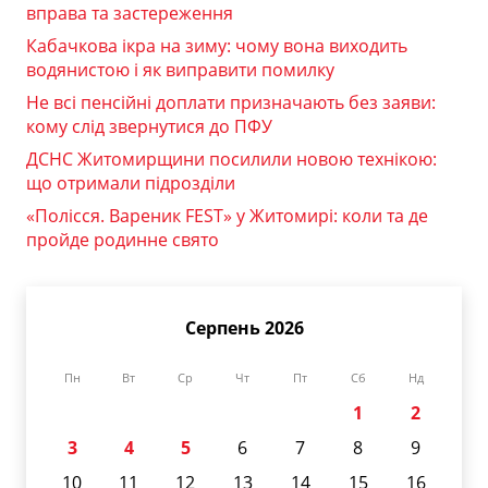
вправа та застереження
Кабачкова ікра на зиму: чому вона виходить
водянистою і як виправити помилку
Не всі пенсійні доплати призначають без заяви:
кому слід звернутися до ПФУ
ДСНС Житомирщини посилили новою технікою:
що отримали підрозділи
«Полісся. Вареник FEST» у Житомирі: коли та де
пройде родинне свято
Серпень 2026
Пн
Вт
Ср
Чт
Пт
Сб
Нд
1
2
3
4
5
6
7
8
9
10
11
12
13
14
15
16