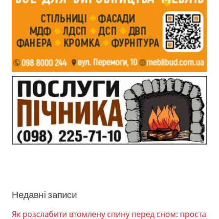
Недавні записи
Як розслабити втомлену спину перед сном: проста