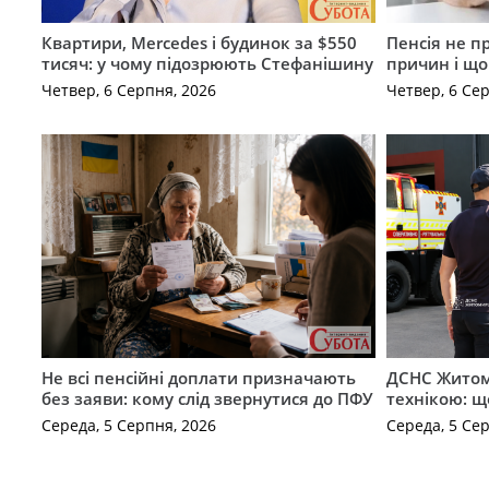
Квартири, Mercedes і будинок за $550
Пенсія не п
тисяч: у чому підозрюють Стефанішину
причин і щ
Четвер, 6 Серпня, 2026
Четвер, 6 Се
Не всі пенсійні доплати призначають
ДСНС Жито
без заяви: кому слід звернутися до ПФУ
технікою: щ
Середа, 5 Серпня, 2026
Середа, 5 Се