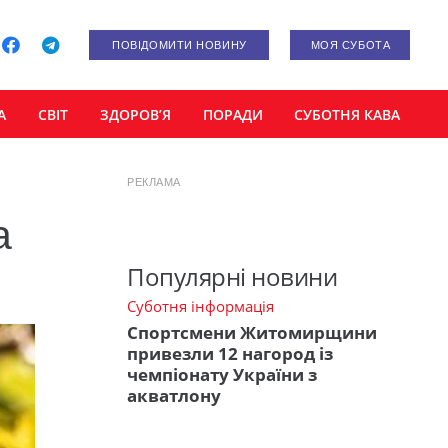
ПОВІДОМИТИ НОВИНУ
МОЯ СУБОТА
А
СВІТ
ЗДОРОВ’Я
ПОРАДИ
СУБОТНЯ КАВА
РЕКЛАМА
а
Популярні новини
Суботня інформація
Спортсмени Житомирщини
привезли 12 нагород із
чемпіонату України з
акватлону