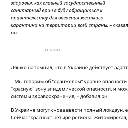
здоровья, как главный государственный
санитарный врач я буду обращаться к
правительству для введения жесткого
карантина на территории всей страны,
– сказа
он.
РЕКЛАМА
Ляшко напомнил, что в Украине действует адапт
– Мы говорим об “оранжевом” уровне опасности 
“красную” зону эпидемической опасности, и мо
системы здравоохранения, – добавил он.
В Украине могут снова ввести полный локдаун, е
Сейчас “красные” четыре региона: Житомирская,