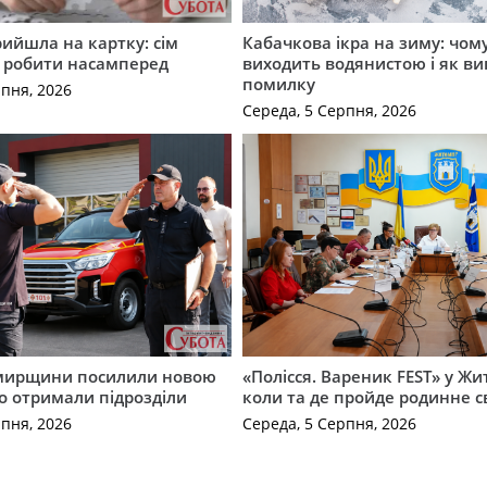
рийшла на картку: сім
Кабачкова ікра на зиму: чом
о робити насамперед
виходить водянистою і як в
помилку
рпня, 2026
Середа, 5 Серпня, 2026
мирщини посилили новою
«Полісся. Вареник FEST» у Жи
о отримали підрозділи
коли та де пройде родинне с
рпня, 2026
Середа, 5 Серпня, 2026