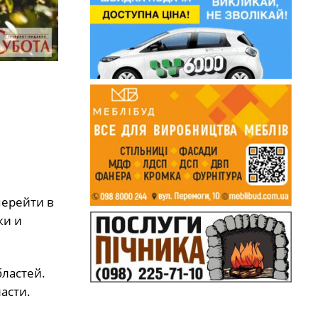
перейти в
ки и
бластей.
асти.