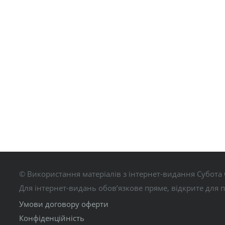
© Використання матеріалів з інтернет-видання Субота 
Для інтернет-видань обов’язкове пряме, відкрите для 
Умови договору оферти
Конфіденційність