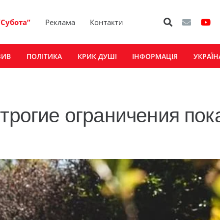
“Субота”
Реклама
Контакти
ЗИВ
ПОЛІТИКА
КРИК ДУШІ
ІНФОРМАЦІЯ
УКРАЇН
строгие ограничения пок