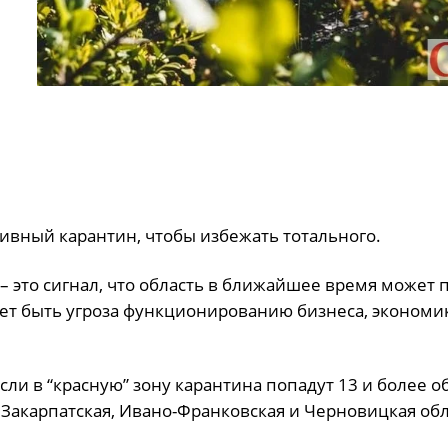
л
ивный карантин, чтобы избежать тотального.
– это сигнал, что область в ближайшее время может 
жет быть угроза функционированию бизнеса, экономи
сли в “красную” зону карантина попадут 13 и более о
 Закарпатская, Ивано-Франковская и Черновицкая обл