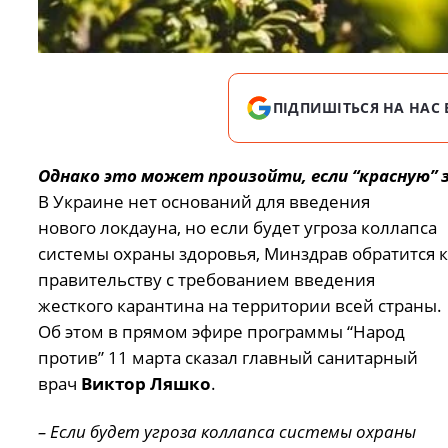
ПІДПИШІТЬСЯ НА НАС 
Однако это может произойти, если “красную” 
В Украине нет оснований для введения
нового локдауна, но если будет угроза коллапса
системы охраны здоровья, Минздрав обратится к
правительству с требованием введения
жесткого карантина на территории всей страны.
Об этом в прямом эфире программы “Народ
против” 11 марта сказал главный санитарный
врач
Виктор Ляшко
.
– Если будет угроза коллапса системы охраны