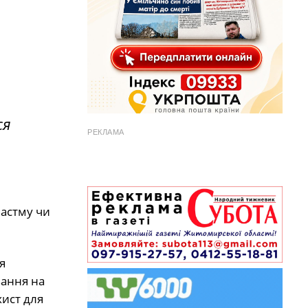
ся
РЕКЛАМА
 астму чи
я
вання на
хист для