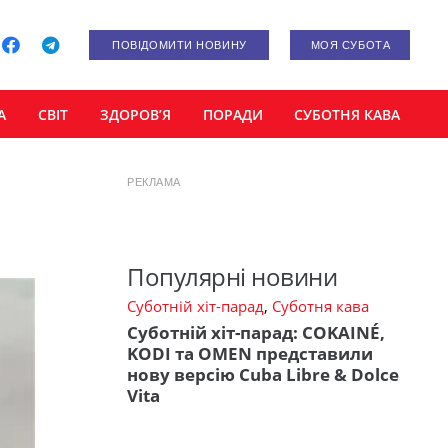
ПОВІДОМИТИ НОВИНУ
МОЯ СУБОТА
А
СВІТ
ЗДОРОВ’Я
ПОРАДИ
СУБОТНЯ КАВА
РЕКЛАМА
Популярні новини
Суботній хіт-парад
,
Суботня кава
Суботній хіт-парад: COKAINÉ,
KODI та OMEN представили
нову версію Cuba Libre & Dolce
Vita