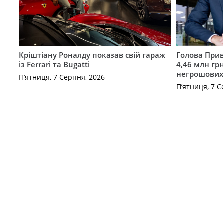
Кріштіану Роналду показав свій гараж
Голова Прив
із Ferrari та Bugatti
4,46 млн грн
негрошових
П’ятниця, 7 Серпня, 2026
П’ятниця, 7 С