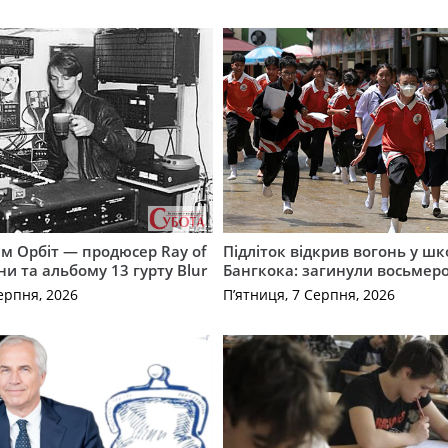
м Орбіт — продюсер Ray of
Підліток відкрив вогонь у шко
ни та альбому 13 гурту Blur
Бангкока: загинули восьмер
ерпня, 2026
П’ятниця, 7 Серпня, 2026