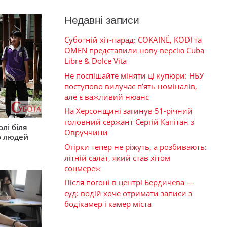
Недавні записи
Суботній хіт-парад: COKAINÉ, KODI та
OMEN представили нову версію Cuba
Libre & Dolce Vita
Не поспішайте міняти ці купюри: НБУ
поступово вилучає п’ять номіналів,
але є важливий нюанс
На Херсонщині загинув 51-річний
головний сержант Сергій Капітан з
лі біля
Овруччини
о людей
Огірки тепер не ріжуть, а розбивають:
літній салат, який став хітом
соцмереж
Після погоні в центрі Бердичева —
суд: водій хоче отримати записи з
бодікамер і камер міста