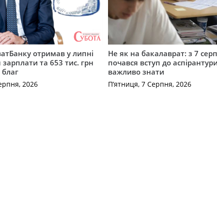
атБанку отримав у липні
Не як на бакалаврат: з 7 сер
 зарплати та 653 тис. грн
почався вступ до аспірантур
 благ
важливо знати
ерпня, 2026
П’ятниця, 7 Серпня, 2026