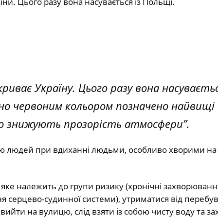
ни. Цього разу вона насувається із Польщі.
риває Україну. Цього разу вона насуваєть
емно червоним кольором позначено найвищі
но знижують прозорість атмосфери”.
в’ю людей при вдиханні людьми, особливо хворими на
 яке належить до групи ризику (хронічні захворюванн
ня серцево-судинної системи), утриматися від перебу
вийти на вулицю, слід взяти із собою чисту воду та за