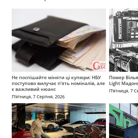
Не поспішайте міняти ці купюри: НБУ
Помер Вілья
поступово вилучає п’ять номіналів, але
Light Мадон
є важливий нюанс
П’ятниця, 7 С
П’ятниця, 7 Серпня, 2026