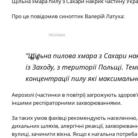
Щільна хмара пилу з Сахари накриє частину Украї
Про це повідомив синоптик Валерій Латуха:
РЕКЛАМА
“Щільна пилова хмара з Сахари нак
із Заходу, з території Польщі. Т
концентрації пилу які максималь
Аерозолі (частинки в повітрі) загрожують здоро
іншими респіраторними захворюваннями.
За таких умов фахівці рекомендують населенню,
дихальних шляхів, алергічні реакції, захворюван
вулиці, зачинити вікна. Якщо є нагальна потреба 