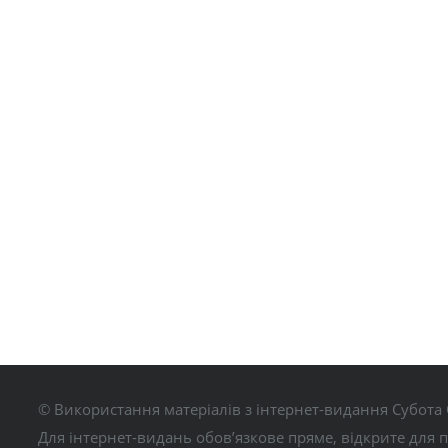
© Використання матеріалів з інтернет-видання Субота 
Для інтернет-видань обов’язкове пряме, відкрите для 