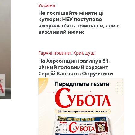
Україна
Не поспішайте міняти ці
купюри: НБУ поступово
вилучає п’ять номіналів, але є
важливий нюанс
Гарячі новини
,
Крик душі
На Херсонщині загинув 51-
річний головний сержант
Сергій Капітан з Овруччини