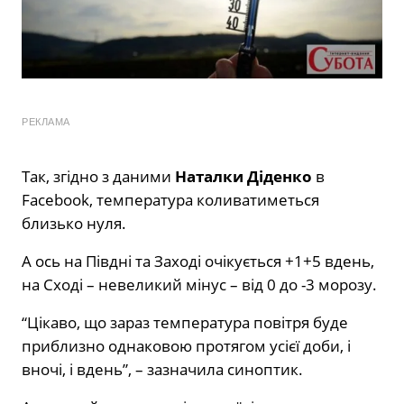
РЕКЛАМА
Так, згідно з даними
Наталки Діденко
в
Facebook, температура коливатиметься
близько нуля.
А ось на Півдні та Заході очікується +1+5 вдень,
на Сході – невеликий мінус – від 0 до -3 морозу.
“Цікаво, що зараз температура повітря буде
приблизно однаковою протягом усієї доби, і
вночі, і вдень”, – зазначила синоптик.