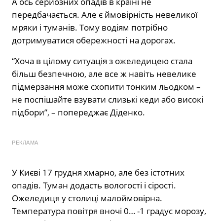
А ось серйозних опадів в країні не
передбачається. Але є ймовірність невеликої
мряки і туманів. Тому водіям потрібно
дотримуватися обережності на дорогах.
“Хоча в цілому ситуація з ожеледицею стала
більш безпечною, але все ж навіть невелике
підмерзання може схопити тонким льодком –
не поспішайте взувати слизькі кеди або високі
підбори”, – попереджає Діденко.
РЕКЛАМА
У Києві 17 грудня хмарно, але без істотних
опадів. Туман додасть вологості і сірості.
Ожеледиця у столиці малоймовірна.
Температура повітря вночі 0… -1 градус морозу,