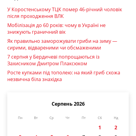
У Коростенському ТЦК помер 46-річний чоловік
після проходження ВЛК
Мобілізація до 60 років: чому в Україні не
знижують граничний вік
Як правильно заморожувати гриби на зиму —
сирими, відвареними чи обсмаженими
7 серпня у Бердичеві попрощаються із
Захисником Дмитром Плаксюком
Росте купками під тополею: на який гриб схожа
незвична біла знахідка
Серпень 2026
Пн
Вт
Ср
Чт
Пт
Сб
Нд
1
2