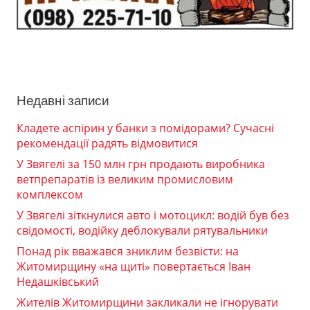
Недавні записи
Кладете аспірин у банки з помідорами? Сучасні
рекомендації радять відмовитися
У Звягелі за 150 млн грн продають виробника
ветпрепаратів із великим промисловим
комплексом
У Звягелі зіткнулися авто і мотоцикл: водій був без
свідомості, водійку деблокували рятувальники
Понад рік вважався зниклим безвісти: на
Житомирщину «на щиті» повертається Іван
Недашківський
Жителів Житомирщини закликали не ігнорувати