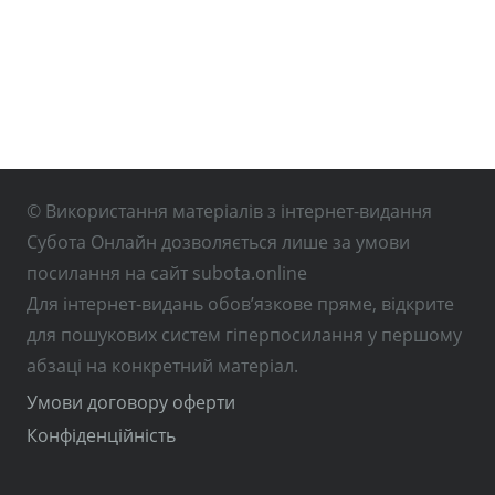
© Використання матеріалів з інтернет-видання
Субота Онлайн дозволяється лише за умови
посилання на сайт subota.online
Для інтернет-видань обов’язкове пряме, відкрите
для пошукових систем гіперпосилання у першому
абзаці на конкретний матеріал.
Умови договору оферти
Конфіденційність