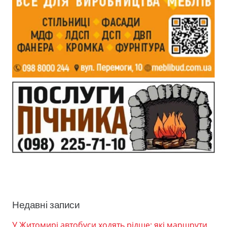
Недавні записи
У Житомирі автобуси ходять рідше: які маршрути