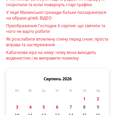
скоротили та коли повернуть старі графіки
У ліцеї Малинської громади батьки поскаржилися
на образи дітей. ВІДЕО
Преображення Господнє 6 серпня: що святити та
чого не варто робити
Як розслабити втомлену спину перед сном: проста
вправа та застереження
Кабачкова ікра на зиму: чому вона виходить
водянистою і як виправити помилку
Серпень 2026
Пн
Вт
Ср
Чт
Пт
Сб
Нд
1
2
3
4
5
6
7
8
9