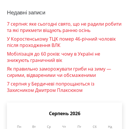
Недавні записи
7 серпня: яке сьогодні свято, що не радили робити
та які прикмети віщують ранню осінь
У Коростенському ТЦК помер 46-річний чоловік
після проходження ВЛК
Мобілізація до 60 років: чому в Україні не
знижують граничний вік
Як правильно заморожувати гриби на зиму —
сирими, відвареними чи обсмаженими
7 серпня у Бердичеві попрощаються із
Захисником Дмитром Плаксюком
Серпень 2026
Пн
Вт
Ср
Чт
Пт
Сб
Нд