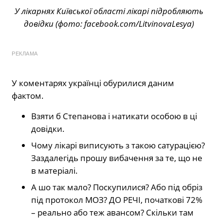
У лікарнях Київської області лікарі підробляють
довідки (фото: facebook.com/LitvinovaLesya)
РЕКЛАМА
У коментарях українці обурилися даним
фактом.
Взяти б Степанова і натикати особою в ці
довідки.
Чому лікарі виписують з такою сатурацією?
Заздалегідь прошу вибачення за те, що не
в матеріалі.
А шо так мало? Поскупилися? Або під обріз
під протокол МОЗ? ДО РЕЧІ, початкові 72%
– реально або теж авансом? Скільки там