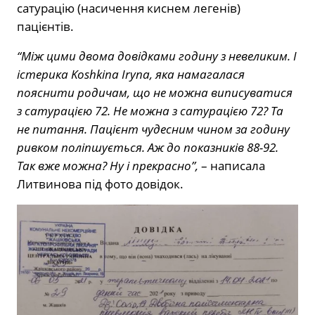
сатурацію (насичення киснем легенів)
пацієнтів.
“Між цими двома довідками годину з невеликим. І
істерика Koshkina Iryna, яка намагалася
пояснити родичам, що не можна виписуватися
з сатурацією 72. Не можна з сатурацією 72? Та
не питання. Пацієнт чудесним чином за годину
ривком поліпшується. Аж до показників 88-92.
Так вже можна? Ну і прекрасно”,
– написала
Литвинова під фото довідок.