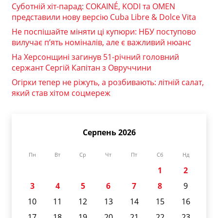
Суботній хіт-парад: COKAINÉ, KODI та OMEN
представили нову версію Cuba Libre & Dolce Vita
Не поспішайте міняти ці купюри: НБУ поступово
вилучає п’ять номіналів, але є важливий нюанс
На Херсонщині загинув 51-річний головний
сержант Сергій Капітан з Овруччини
Огірки тепер не ріжуть, а розбивають: літній салат,
який став хітом соцмереж
Серпень 2026
Пн
Вт
Ср
Чт
Пт
Сб
Нд
1
2
3
4
5
6
7
8
9
10
11
12
13
14
15
16
17
18
19
20
21
22
23