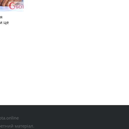
ся
и це
ta.online
ретний матеріал.