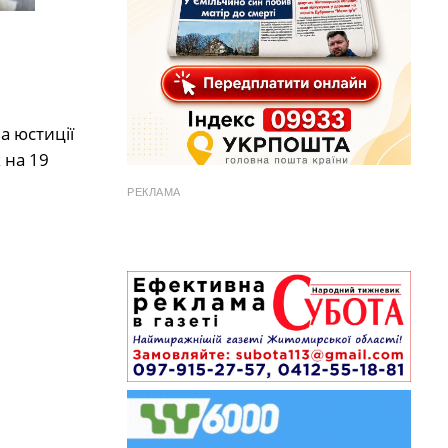
а юстиції
 на 19
РЕКЛАМА