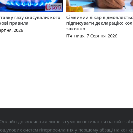
ставку газу скасували: кого
Сімейний лікар відмовляєть
нові правила
підписувати декларацію: кол
законно
ерпня, 2026
П’ятниця, 7 Серпня, 2026
Онлайн дозволяється лише за умови посилання на сайт subo
пошукових систем гіперпосилання у першому абзаці на конк