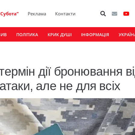
“Субота”
Реклама
Контакти
ЗИВ
ПОЛІТИКА
КРИК ДУШІ
ІНФОРМАЦІЯ
УКРАЇН
термін дії бронювання в
ратаки, але не для всіх