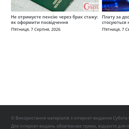
Не отримуєте пенсію через брак стажу:
Плату за до
як оформити посвідчення
стосуються 
П’ятниця, 7 Серпня, 2026
П’ятниця, 7 С
© Використання матеріалів з інтернет-видання Субота 
Для інтернет-видань обов’язкове пряме, відкрите для 