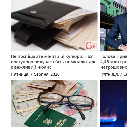
Не поспішайте міняти ці купюри: НБУ
Голова Прив
поступово вилучає п’ять номіналів, але
4,46 млн грн
є важливий нюанс
негрошових
П’ятниця, 7 Серпня, 2026
П’ятниця, 7 С