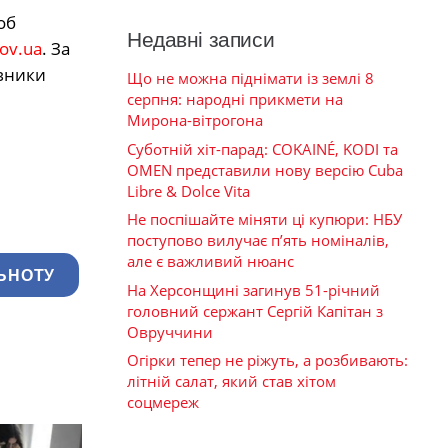
об
Недавні записи
v.ua
. За
івники
Що не можна піднімати із землі 8
серпня: народні прикмети на
Мирона-вітрогона
Суботній хіт-парад: COKAINÉ, KODI та
OMEN представили нову версію Cuba
Libre & Dolce Vita
Не поспішайте міняти ці купюри: НБУ
поступово вилучає п’ять номіналів,
але є важливий нюанс
ЬНОТУ
На Херсонщині загинув 51-річний
головний сержант Сергій Капітан з
Овруччини
Огірки тепер не ріжуть, а розбивають:
літній салат, який став хітом
соцмереж