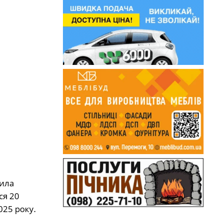
нила
ся 20
025 року.