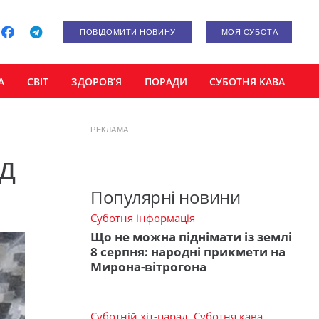
ПОВІДОМИТИ НОВИНУ
МОЯ СУБОТА
А
СВІТ
ЗДОРОВ’Я
ПОРАДИ
СУБОТНЯ КАВА
РЕКЛАМА
ід
Популярні новини
Суботня інформація
Що не можна піднімати із землі
8 серпня: народні прикмети на
Мирона-вітрогона
Суботній хіт-парад
,
Суботня кава