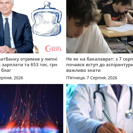
атБанку отримав у липні
Не як на бакалаврат: з 7 сер
 зарплати та 653 тис. грн
почався вступ до аспірантур
 благ
важливо знати
ерпня, 2026
П’ятниця, 7 Серпня, 2026