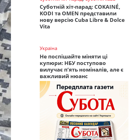
Суботній хіт-парад: COKAINÉ,
KODI та OMEN представили
нову версію Cuba Libre & Dolce
Vita
Україна
Не поспішайте міняти ці
купюри: НБУ поступово
вилучає п’ять номіналів, але є
важливий нюанс