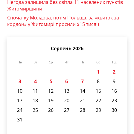
Негода залишила без світла 11 населених пунктів
Житомирщини
Спочатку Молдова, потім Польща: за «квиток за
кордон» у Житомирі просили $15 тисяч
Серпень 2026
Пн
Вт
Ср
Чт
Пт
Сб
Нд
1
2
3
4
5
6
7
8
9
10
11
12
13
14
15
16
17
18
19
20
21
22
23
24
25
26
27
28
29
30
31