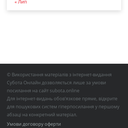
« Лип
© Використання матеріалів з інтернет-видання
Субота Онлайн дозволяється лише за умови
посилання на сайт subota.online
Для інтернет-видань обов’язкове пряме, відкрите
для пошукових систем гіперпосилання у першому
абзаці на конкретний матеріал.
Умови договору оферти