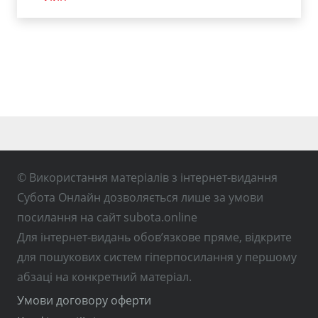
© Використання матеріалів з інтернет-видання
Субота Онлайн дозволяється лише за умови
посилання на сайт subota.online
Для інтернет-видань обов’язкове пряме, відкрите
для пошукових систем гіперпосилання у першому
абзаці на конкретний матеріал.
Умови договору оферти