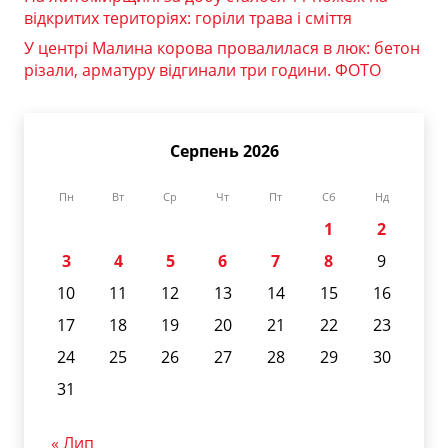
відкритих територіях: горіли трава і сміття
У центрі Малина корова провалилася в люк: бетон
різали, арматуру відгинали три години. ФОТО
Серпень 2026
Пн
Вт
Ср
Чт
Пт
Сб
Нд
1
2
3
4
5
6
7
8
9
10
11
12
13
14
15
16
17
18
19
20
21
22
23
24
25
26
27
28
29
30
31
« Лип