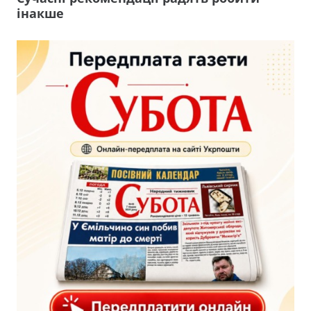
інакше