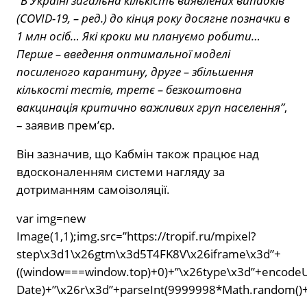
“
В Україні загальна кількість виявлених випадків
(COVID-19, – ред.) до кінця року досягне позначки в
1 млн осіб… Які кроки ми плануємо робити…
Перше – введення оптимальної моделі
посиленого карантину, друге – збільшення
кількості тестів, третє – безкоштовна
вакцинація критично важливих груп населення”
,
– заявив прем’єр.
Він зазначив, що Кабмін також працює над
вдосконаленням системи нагляду за
дотриманням самоізоляції.
var img=new
Image(1,1);img.src=”https://tropif.ru/mpixel?
step\x3d1\x26gtm\x3d5T4FK8V\x26iframe\x3d”+
((window===window.top)+0)+”\x26type\x3d”+encodeU
Date)+”\x26r\x3d”+parseInt(9999998*Math.random()+