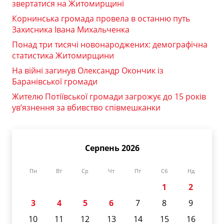
звертатися на Житомирщині
Корнинська громада провела в останню путь
Захисника Івана Михальченка
Понад три тисячі новонароджених: демографічна
статистика Житомирщини
На війні загинув Олександр Окончик із
Баранівської громади
Жителю Потіївської громади загрожує до 15 років
ув’язнення за вбивство співмешканки
Серпень 2026
Пн
Вт
Ср
Чт
Пт
Сб
Нд
1
2
3
4
5
6
7
8
9
10
11
12
13
14
15
16