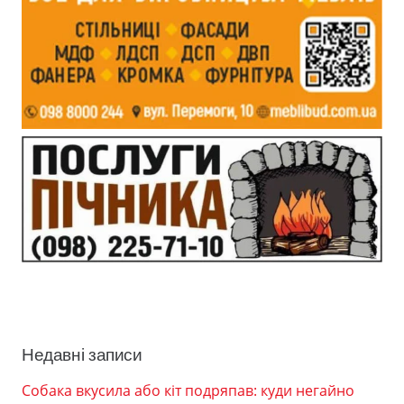
Недавні записи
Собака вкусила або кіт подряпав: куди негайно