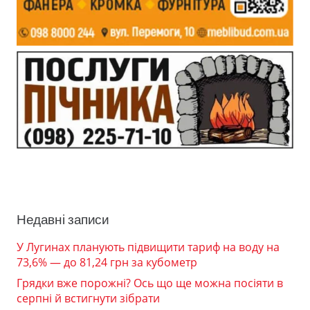
Недавні записи
У Лугинах планують підвищити тариф на воду на
73,6% — до 81,24 грн за кубометр
Грядки вже порожні? Ось що ще можна посіяти в
серпні й встигнути зібрати