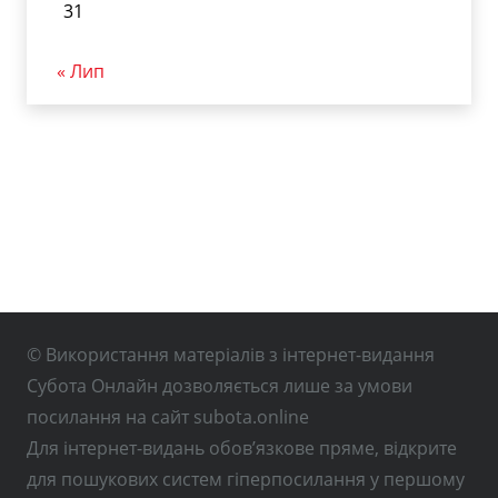
31
« Лип
© Використання матеріалів з інтернет-видання
Субота Онлайн дозволяється лише за умови
посилання на сайт subota.online
Для інтернет-видань обов’язкове пряме, відкрите
для пошукових систем гіперпосилання у першому