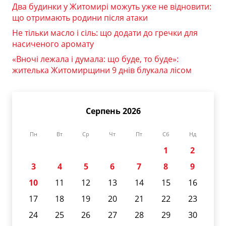
Два будинки у Житомирі можуть уже не відновити:
що отримають родини після атаки
Не тільки масло і сіль: що додати до гречки для
насиченого аромату
«Вночі лежала і думала: що буде, то буде»:
жителька Житомирщини 9 днів блукала лісом
Серпень 2026
Пн
Вт
Ср
Чт
Пт
Сб
Нд
1
2
3
4
5
6
7
8
9
10
11
12
13
14
15
16
17
18
19
20
21
22
23
24
25
26
27
28
29
30