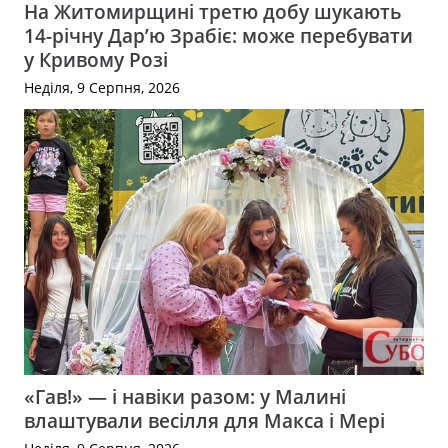
На Житомирщині третю добу шукають
14-річну Дар’ю Зрабіє: може перебувати
у Кривому Розі
Неділя, 9 Серпня, 2026
«Гав!» — і навіки разом: у Малині
влаштували весілля для Макса і Мері