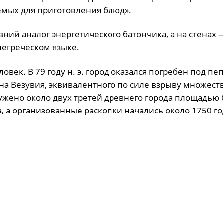
емых для приготовления блюд».
ий аналог энергетического батончика, а на стенах 
егреческом языке.
век. В 79 году н. э. город оказался погребен под пе
на Везувия, эквивалентного по силе взрыву множест
жено около двух третей древнего города площадью 
, а организованные раскопки начались около 1750 го