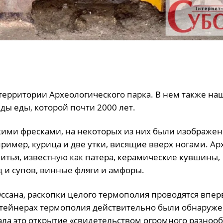
территории Археологического парка. В нем также на
еды еды, которой почти 2000 лет.
кими фресками, на некоторых из них были изображе
ример, курица и две утки, висящие вверх ногами. Ар
тья, известную как патера, керамические кувшины,
 и супов, винные фляги и амфоры.
ссана, раскопки целого термополия проводятся впер
онтейнерах термополия действительно были обнаруж
ала это открытие «свидетельством огромного разноо