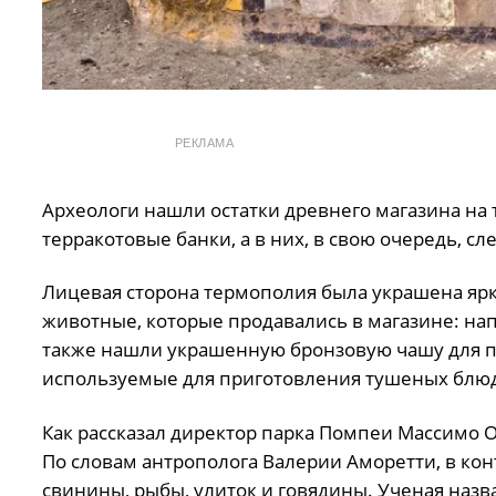
РЕКЛАМА
Археологи нашли остатки древнего магазина на 
терракотовые банки, а в них, в свою очередь, сл
Лицевая сторона термополия была украшена яр
животные, которые продавались в магазине: нап
также нашли украшенную бронзовую чашу для пи
используемые для приготовления тушеных блюд
Как рассказал директор парка Помпеи Массимо О
По словам антрополога Валерии Аморетти, в к
свинины, рыбы, улиток и говядины. Ученая назв