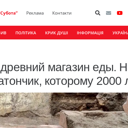
“Субота”
Реклама
Контакти
ЗИВ
ПОЛІТИКА
КРИК ДУШІ
ІНФОРМАЦІЯ
УКРАЇН
древний магазин еды. 
атончик, которому 2000 