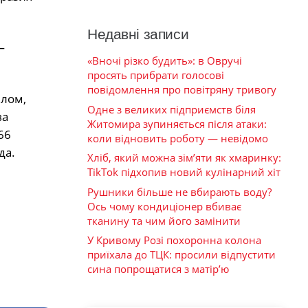
Недавні записи
—
«Вночі різко будить»: в Овручі
просять прибрати голосові
повідомлення про повітряну тривогу
плом,
Одне з великих підприємств біля
ва
Житомира зупиняється після атаки:
66
коли відновить роботу — невідомо
да.
Хліб, який можна зім’яти як хмаринку:
TikTok підхопив новий кулінарний хіт
Рушники більше не вбирають воду?
Ось чому кондиціонер вбиває
тканину та чим його замінити
У Кривому Розі похоронна колона
приїхала до ТЦК: просили відпустити
сина попрощатися з матір’ю