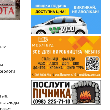
шли
ны
хеологи
вые.
ены следы
бразия