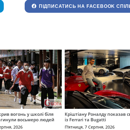
ПІДПИСАТИСЬ НА FACEBOOK СПІЛ
крив вогонь у школі біля
Кріштіану Роналду показав с
агинули восьмеро людей
із Ferrari та Bugatti
ерпня, 2026
П’ятниця, 7 Серпня, 2026