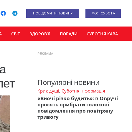
ПОВІДОМИТИ НОВИНУ
МОЯ СУБОТА
А
СВІТ
ЗДОРОВ’Я
ПОРАДИ
СУБОТНЯ КАВА
РЕКЛАМА
На
лет
Популярні новини
Крик душі
,
Суботня інформація
«Вночі різко будить»: в Овручі
просять прибрати голосові
повідомлення про повітряну
тривогу