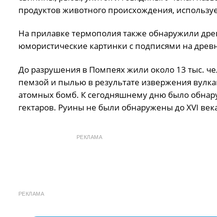
продуктов животного происхождения, использу
На прилавке термополия также обнаружили древн
юмористические картинки с подписями на древн
До разрушения в Помпеях жили около 13 тыс. чело
пемзой и пылью в результате извержения вулка
атомных бомб. К сегодняшнему дню было обнару
гектаров. Руины не были обнаружены до XVI века
РЕКЛАМА
РЕКЛАМА