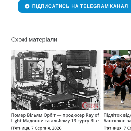
ПІДПИСАТИСЬ НА TELEGRAM КАНАЛ
Схожі матеріали
Помер Вільям Орбіт — продюсер Ray of
Підліток від
Light Мадонни та альбому 13 гурту Blur
Бангкока: з
П’ятниця, 7 Серпня, 2026
П’ятниця, 7 С