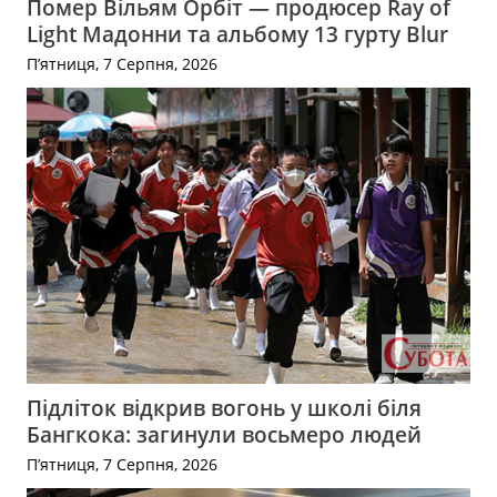
Помер Вільям Орбіт — продюсер Ray of
Light Мадонни та альбому 13 гурту Blur
П’ятниця, 7 Серпня, 2026
Підліток відкрив вогонь у школі біля
Бангкока: загинули восьмеро людей
П’ятниця, 7 Серпня, 2026