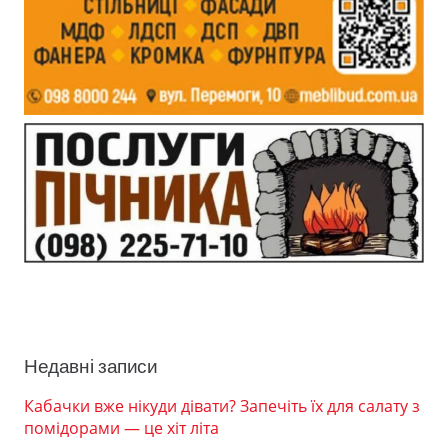
Недавні записи
Кабачки вже нікуди дівати? Запечіть їх для салату з
помідорами — це хіт літа