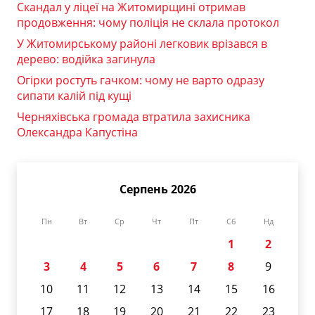
Скандал у ліцеї на Житомирщині отримав
продовження: чому поліція не склала протокол
У Житомирському районі легковик врізався в
дерево: водійка загинула
Огірки ростуть гачком: чому не варто одразу
сипати калій під кущі
Черняхівська громада втратила захисника
Олександра Капустіна
Серпень 2026
Пн
Вт
Ср
Чт
Пт
Сб
Нд
1
2
3
4
5
6
7
8
9
10
11
12
13
14
15
16
17
18
19
20
21
22
23