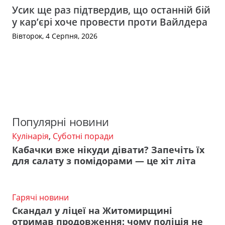
Усик ще раз підтвердив, що останній бій
у кар’єрі хоче провести проти Вайлдера
Вівторок, 4 Серпня, 2026
Популярні новини
Кулінарія
,
Суботні поради
Кабачки вже нікуди дівати? Запечіть їх
для салату з помідорами — це хіт літа
Гарячі новини
Скандал у ліцеї на Житомирщині
отримав продовження: чому поліція не