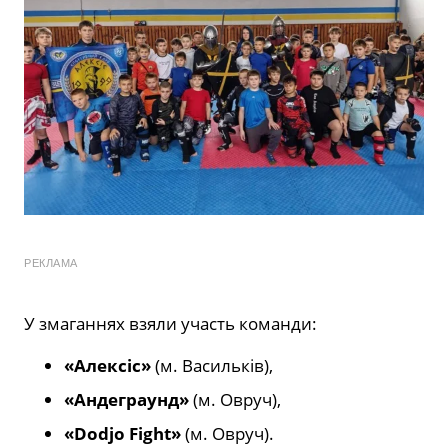
РЕКЛАМА
У змаганнях взяли участь команди:
«Алексіс»
(м. Васильків),
«Андеграунд»
(м. Овруч),
«Dodjo Fight»
(м. Овруч).