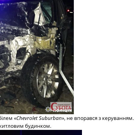
ілем «
Chevrolet Suburban
», не впорався з керуванням.
з житловим будинком.