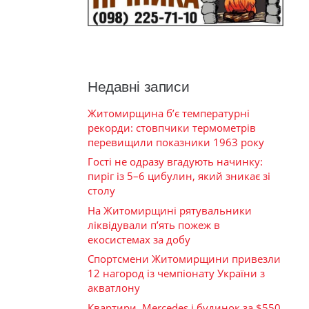
Недавні записи
Житомирщина б’є температурні
рекорди: стовпчики термометрів
перевищили показники 1963 року
Гості не одразу вгадують начинку:
пиріг із 5–6 цибулин, який зникає зі
столу
На Житомирщині рятувальники
ліквідували п’ять пожеж в
екосистемах за добу
Спортсмени Житомирщини привезли
12 нагород із чемпіонату України з
акватлону
Квартири, Mercedes і будинок за $550