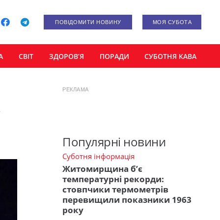
ПОВІДОМИТИ НОВИНУ
МОЯ СУБОТА
А
СВІТ
ЗДОРОВ’Я
ПОРАДИ
СУБОТНЯ КАВА
РЕКЛАМА
у
Популярні новини
Суботня інформація
Житомирщина б’є
температурні рекорди:
стовпчики термометрів
перевищили показники 1963
року