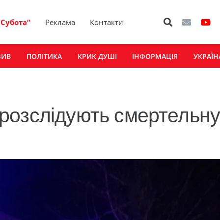
“Субота”
Реклама
Контакти
ЗИВ
ПОЛІТИКА
КРИК ДУШІ
ІНФОРМАЦІЯ
УКРАЇН
ії розслідують смертельн