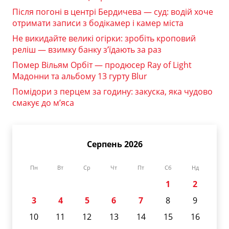
Після погоні в центрі Бердичева — суд: водій хоче
отримати записи з бодікамер і камер міста
Не викидайте великі огірки: зробіть кроповий
реліш — взимку банку з’їдають за раз
Помер Вільям Орбіт — продюсер Ray of Light
Мадонни та альбому 13 гурту Blur
Помідори з перцем за годину: закуска, яка чудово
смакує до м’яса
Серпень 2026
Пн
Вт
Ср
Чт
Пт
Сб
Нд
1
2
3
4
5
6
7
8
9
10
11
12
13
14
15
16