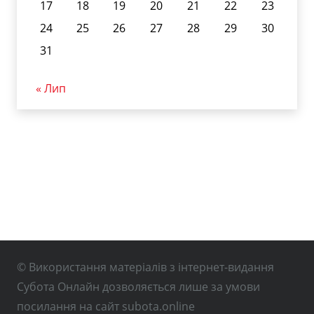
17
18
19
20
21
22
23
24
25
26
27
28
29
30
31
« Лип
© Використання матеріалів з інтернет-видання
Субота Онлайн дозволяється лише за умови
посилання на сайт subota.online