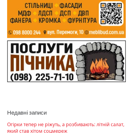
Недавні записи
Огірки тепер не ріжуть, а розбивають: літній салат,
який став хітом соцмереж