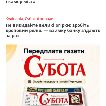
і камер міста
Кулінарія
,
Суботні поради
Не викидайте великі огірки: зробіть
кроповий реліш — взимку банку з’їдають
за раз