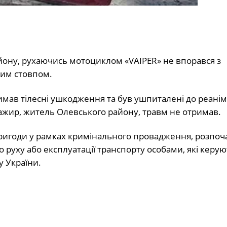
йону, рухаючись мотоциклом «VAIPER» не впорався з
яним стовпом.
римав тілесні ушкодження та був ушпиталені до реані
сажир, житель Олевського району, травм не отримав.
ригоди у рамках кримінального провадження, розпочат
 руху або експлуатації транспорту особами, які керую
 України.