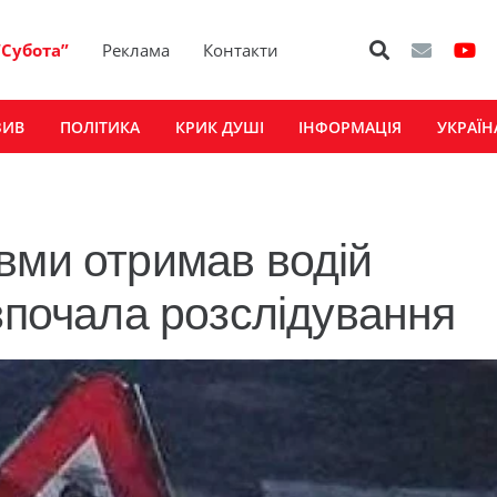
“Субота”
Реклама
Контакти
ЗИВ
ПОЛІТИКА
КРИК ДУШІ
ІНФОРМАЦІЯ
УКРАЇН
вми отримав водій
зпочала розслідування