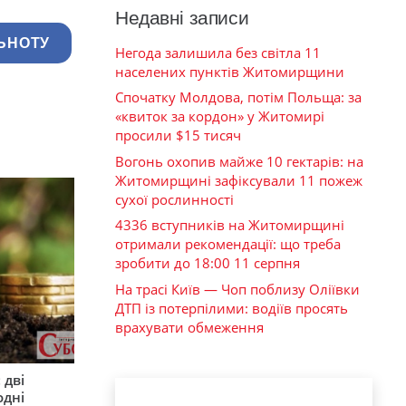
Недавні записи
ЬНОТУ
Негода залишила без світла 11
населених пунктів Житомирщини
Спочатку Молдова, потім Польща: за
«квиток за кордон» у Житомирі
просили $15 тисяч
Вогонь охопив майже 10 гектарів: на
Житомирщині зафіксували 11 пожеж
сухої рослинності
4336 вступників на Житомирщині
отримали рекомендації: що треба
зробити до 18:00 11 серпня
На трасі Київ — Чоп поблизу Оліївки
ДТП із потерпілими: водіїв просять
врахувати обмеження
 дві
одні