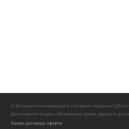
© Використання матеріалів з інтернет-видання Субота 
Для інтернет-видань обов’язкове пряме, відкрите для 
Умови договору оферти