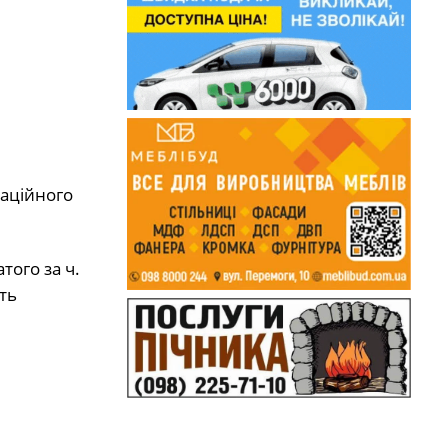
маційного
ого за ч.
ть