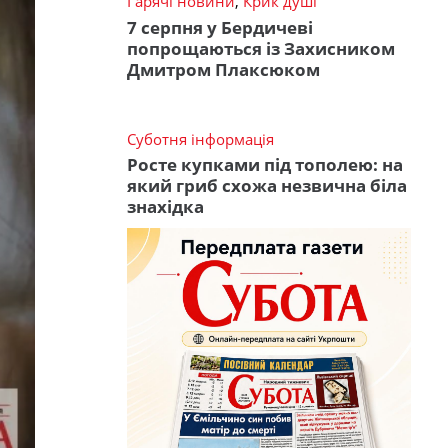
Гарячі новини
,
Крик душі
7 серпня у Бердичеві
попрощаються із Захисником
Дмитром Плаксюком
Суботня інформація
Росте купками під тополею: на
який гриб схожа незвична біла
знахідка