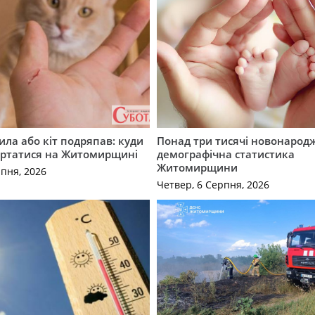
ила або кіт подряпав: куди
Понад три тисячі новонарод
ертатися на Житомирщині
демографічна статистика
Житомирщини
рпня, 2026
Четвер, 6 Серпня, 2026