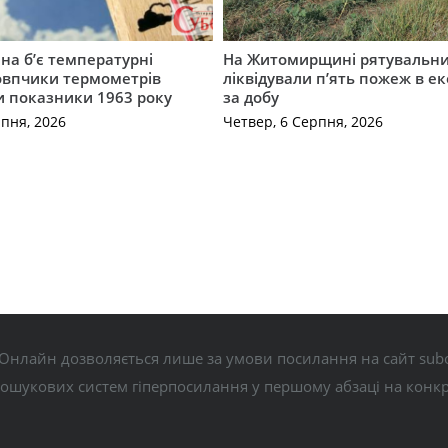
а б’є температурні
На Житомирщині рятувальн
овпчики термометрів
ліквідували п’ять пожеж в е
 показники 1963 року
за добу
рпня, 2026
Четвер, 6 Серпня, 2026
Онлайн дозволяється лише за умови посилання на сайт subo
пошукових систем гіперпосилання у першому абзаці на конк