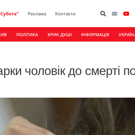
“Субота”
Реклама
Контакти
ЗИВ
ПОЛІТИКА
КРИК ДУШІ
ІНФОРМАЦІЯ
УКРАЇН
арки чоловік до смерті п