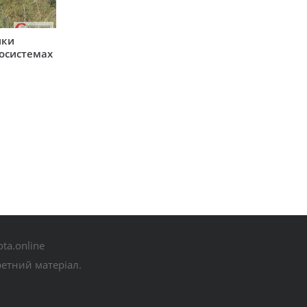
ики
косистемах
ta.online
ретний матеріал.