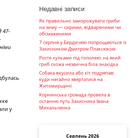
Недавні записи
Як правильно заморожувати гриби
на зиму — сирими, відвареними чи
 47-
обсмаженими
-
7 серпня у Бердичеві попрощаються із
дніми
Захисником Дмитром Плаксюком
Росте купками під тополею: на який
гриб схожа незвична біла знахідка
Собака вкусила або кіт подряпав:
дбулась
куди негайно звертатися на
Житомирщині
Корнинська громада провела в
яжке
останню путь Захисника Івана
Михальченка
али у
Серпень 2026