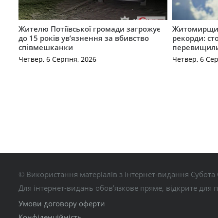
Жителю Потіївської громади загрожує
Житомирщин
до 15 років ув’язнення за вбивство
рекорди: ст
співмешканки
перевищили
Четвер, 6 Серпня, 2026
Четвер, 6 Се
© Використання матеріалів з інтернет-видання Субота 
Для інтернет-видань обов’язкове пряме, відкрите для 
Умови договору оферти
Конфіденційність