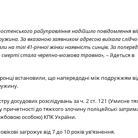
Коростенського райуправління надійшло повідомлення від
ужина. За вказаною заявником адресою виїхала слідчо
ли на тілі 41-річної жінки наявність синців. За попере
ю смерті стала черепно-мозкова травма»,
– йдеться в
оронці встановили, що напередодні між подружжям ві
ружину.
стру досудових розслідувань за ч. 2 ст. 121 (Умисне т
у причетності до тяжкого злочину поліцейські затрим
ужбовою особою) КПК України.
ікові загрожує від 7 до 10 років ув’язнення.