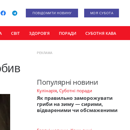
ПОВІДОМИТИ НОВИНУ
МОЯ СУБОТА
А
СВІТ
ЗДОРОВ’Я
ПОРАДИ
СУБОТНЯ КАВА
РЕКЛАМА
обив
Популярні новини
Кулінарія
,
Суботні поради
Як правильно заморожувати
гриби на зиму — сирими,
відвареними чи обсмаженими