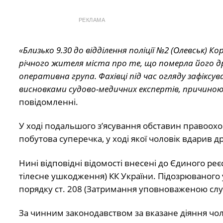
РЕКЛАМА
«Близько 9.30 до відділення поліції №2 (Олевськ) 
річного жителя міста про те, що померла його др
оперативна група. Фахівці під час огляду зафіксува
висновками судово-медичних експертів, причино
повідомленні.
У ході подальшого з’ясування обставин правоох
побутова суперечка, у ході якої чоловік вдарив д
Нині відповідні відомості внесені до Єдиного реє
тілесне ушкодження) КК України. Підозрюваного 
порядку ст. 208 (Затримання уповноваженою сл
За чинним законодавством за вказане діяння чолов