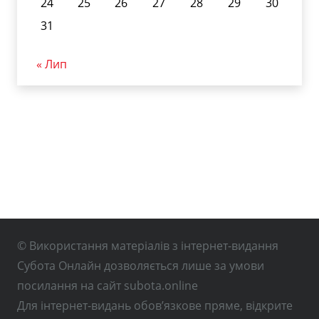
24
25
26
27
28
29
30
31
« Лип
© Використання матеріалів з інтернет-видання
Субота Онлайн дозволяється лише за умови
посилання на сайт subota.online
Для інтернет-видань обов’язкове пряме, відкрите