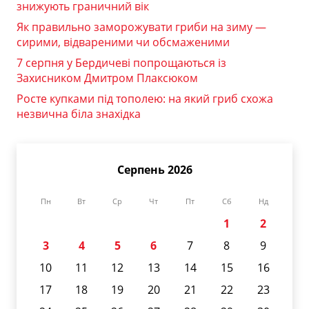
знижують граничний вік
Як правильно заморожувати гриби на зиму —
сирими, відвареними чи обсмаженими
7 серпня у Бердичеві попрощаються із
Захисником Дмитром Плаксюком
Росте купками під тополею: на який гриб схожа
незвична біла знахідка
Серпень 2026
Пн
Вт
Ср
Чт
Пт
Сб
Нд
1
2
3
4
5
6
7
8
9
10
11
12
13
14
15
16
17
18
19
20
21
22
23