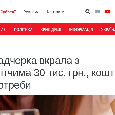
“Субота”
Реклама
Контакти
ЗИВ
ПОЛІТИКА
КРИК ДУШІ
ІНФОРМАЦІЯ
УКРАЇН
адчерка вкрала з
ітчима 30 тис. грн., кош
потреби