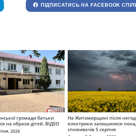
ПІДПИСАТИСЬ НА FACEBOOK СПІЛ
инської громади батьки
На Житомирщині після негод
я на образи дітей. ВІДЕО
електрики залишилися понад
споживачів 5 серпня
рпня, 2026