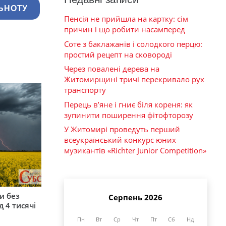
ЬНОТУ
Пенсія не прийшла на картку: сім
причин і що робити насамперед
Соте з баклажанів і солодкого перцю:
простий рецепт на сковороді
Через повалені дерева на
Житомирщині тричі перекривало рух
транспорту
Перець в’яне і гниє біля кореня: як
зупинити поширення фітофторозу
У Житомирі проведуть перший
всеукраїнський конкурс юних
музикантів «Richter Junior Competition»
и без
Серпень 2026
 4 тисячі
Пн
Вт
Ср
Чт
Пт
Сб
Нд