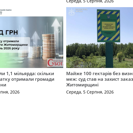
Середа, 5 Серпня, 2026
и 1,1 мільярда: скільки
Майже 100 гектарів без виз
датку отримали громади
меж: суд став на захист зака
ини
Житомирщині
рпня, 2026
Середа, 5 Серпня, 2026