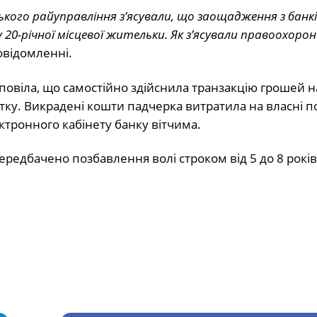
нського райуправління з’ясували, що заощадження з банкі
0-річної місцевої жительки. Як з’ясували правоохоронц
овідомленні.
повіла, що самостійно здійснила транзакцію грошей н
тку. Викрадені кошти падчерка витратила на власні п
ктронного кабінету банку вітчима.
редбачено позбавлення волі строком від 5 до 8 років