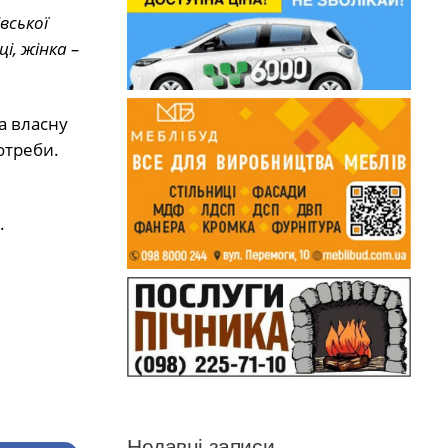
вської
і, жінка –
а власну
отреби.
.
Недавні записи