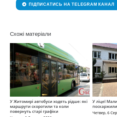
ПІДПИСАТИСЬ НА TELEGRAM КАНАЛ
Схожі матеріали
У Житомирі автобуси ходять рідше: які
У ліцеї Мал
маршрути скоротили та коли
поскаржилис
повернуть старі графіки
Четвер, 6 Се