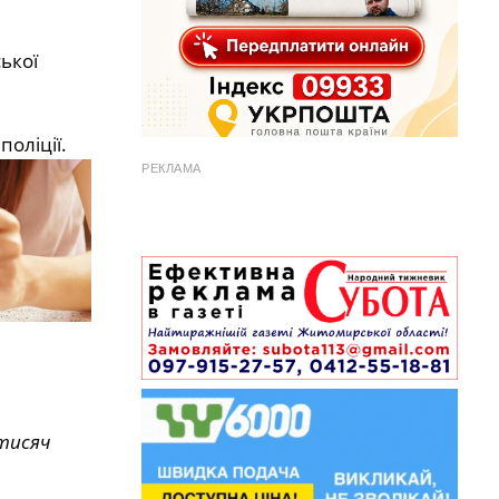
ької
оліції.
РЕКЛАМА
 тисяч