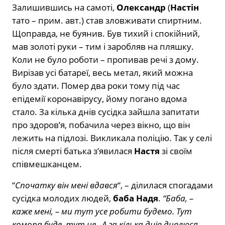
Залишившись на самоті,
Олександр
(
Настін
тато – прим. авт.) став зловживати спиртним.
Щоправда, не буянив. Був тихий і спокійний,
мав золоті руки – тим і заробляв на пляшку.
Коли не було роботи – пропивав речі з дому.
Вирізав усі батареї, весь метал, який можна
було здати. Помер два роки тому під час
епідемії коронавірусу, йому погано вдома
стало. За кілька днів сусідка зайшла запитати
про здоров’я, побачила через вікно, що він
лежить на підлозі. Викликала поліцію. Так у селі
після смерті батька з’явилася
Настя
зі своїм
співмешканцем.
“
Спочатку він мені вдався
“, – ділилася спогадами
сусідка молодих людей,
баба Надя
.
“Баба, –
каже мені, – ми тут усе робити будемо. Тут
комора буде, тут це.. А за кілька днів дивлюся –