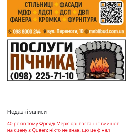
Недавні записи
40 років тому Фредді Мерк’юрі востаннє вийшов
на сцену з Queen: ніхто не знав, що це фінал