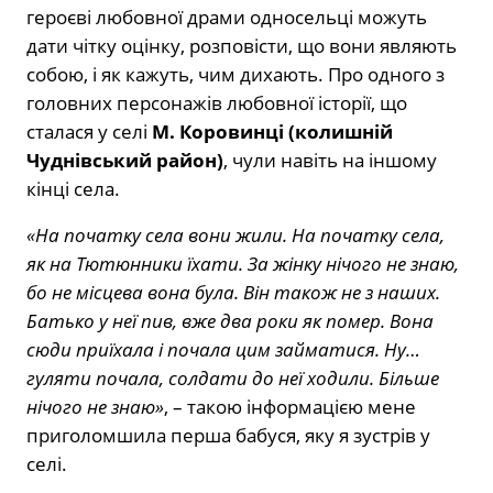
героєві любовної драми односельці можуть
дати чітку оцінку, розповісти, що вони являють
собою, і як кажуть, чим дихають. Про одного з
головних персонажів любовної історії, що
сталася у селі
М. Коровинці (колишній
Чуднівський район)
, чули навіть на іншому
кінці села.
«На початку села вони жили. На початку села,
як на Тютюнники їхати. За жінку нічого не знаю,
бо не місцева вона була. Він також не з наших.
Батько у неї пив, вже два роки як помер. Вона
сюди приїхала і почала цим займатися. Ну…
гуляти почала, солдати до неї ходили. Більше
нічого не знаю»
, – такою інформацією мене
приголомшила перша бабуся, яку я зустрів у
селі.