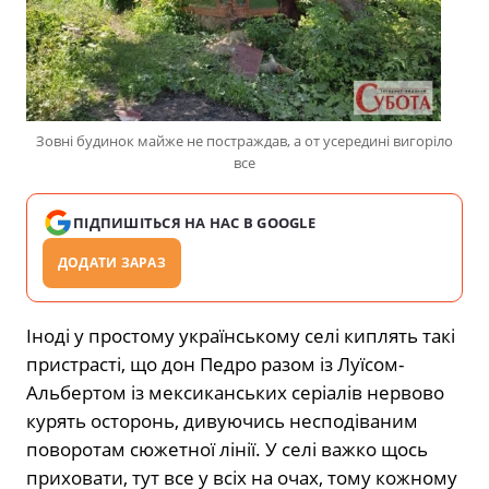
Зовні будинок майже не постраждав, а от усередині вигоріло
все
ПІДПИШІТЬСЯ НА НАС В GOOGLE
ДОДАТИ ЗАРАЗ
Іноді у простому українському селі киплять такі
пристрасті, що дон Педро разом із Луїсом-
Альбертом із мексиканських серіалів нервово
курять осторонь, дивуючись несподіваним
поворотам сюжетної лінії. У селі важко щось
приховати, тут все у всіх на очах, тому кожному