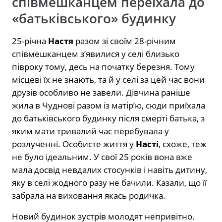
співмешканцем переїхала до
«батьківського» будинку
25-річна
Настя
разом зі своїм 28-річним
співмешканцем з’явилися у селі близько
півроку тому, десь на початку березня. Тому
місцеві їх не знають, та й у селі за цей час вони
друзів особливо не завели. Дівчина раніше
жила в Чуднові разом із матір’ю, сюди приїхала
до батьківського будинку після смерті батька, з
яким мати тривалий час перебувала у
розлученні. Особисте життя у
Насті
, схоже, теж
не було ідеальним. У свої 25 років вона вже
мала досвід невдалих стосунків і навіть дитину,
яку в селі жодного разу не бачили. Казали, що її
забрала на виховання якась родичка.
Новий будинок зустрів молодят непривітно.