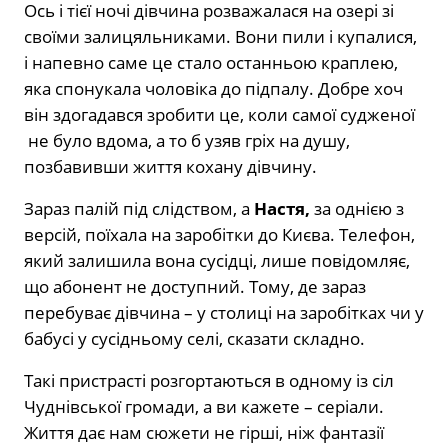
Ось і тієї ночі дівчина розважалася на озері зі
своїми залицяльниками. Вони пили і купалися,
і напевно саме це стало останньою краплею,
яка спонукала чоловіка до підпалу. Добре хоч
він здогадався зробити це, коли самої судженої
не було вдома, а то б узяв гріх на душу,
позбавивши життя кохану дівчину.
Зараз палій під слідством, а
Настя,
за однією з
версій, поїхала на заробітки до Києва. Телефон,
який залишила вона сусідці, лише повідомляє,
що абонент не доступний. Тому, де зараз
перебуває дівчина – у столиці на заробітках чи у
бабусі у сусідньому селі, сказати складно.
Такі пристрасті розгортаються в одному із сіл
Чуднівської громади, а ви кажете – серіали.
Життя дає нам сюжети не гірші, ніж фантазії