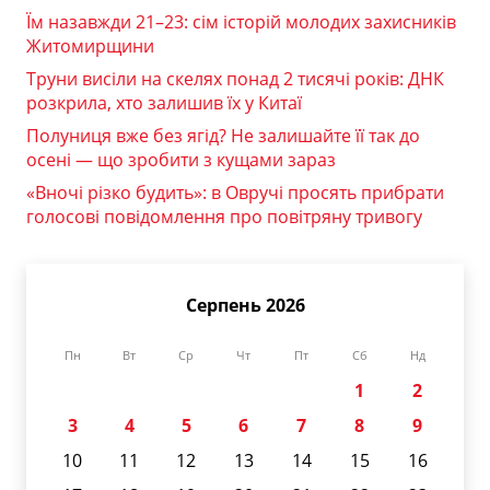
Їм назавжди 21–23: сім історій молодих захисників
Житомирщини
Труни висіли на скелях понад 2 тисячі років: ДНК
розкрила, хто залишив їх у Китаї
Полуниця вже без ягід? Не залишайте її так до
осені — що зробити з кущами зараз
«Вночі різко будить»: в Овручі просять прибрати
голосові повідомлення про повітряну тривогу
Серпень 2026
Пн
Вт
Ср
Чт
Пт
Сб
Нд
1
2
3
4
5
6
7
8
9
10
11
12
13
14
15
16