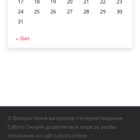
17
18
19
20
21
22
23
24
25
26
27
28
29
30
31
« Лип
© Використання матеріалів з інтернет-видання
Субота Онлайн дозволяється лише за умови
посилання на сайт subota.online