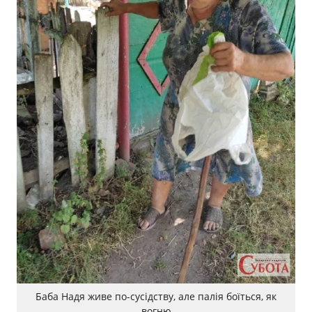
Баба Надя живе по-сусідству, але палія боїться, як
вогню