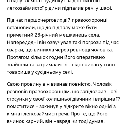
в одну з кімнат будинку і за допомогою
легкозаймистої рідини підпалив речі у шафі.
Під час першочергових дій правоохоронці
встановили, що до підпалу може бути
причетний 28-річний мешканець села.
Напередодні він озвучував такі погрози під час
сварки, що виникла через ревнощі чоловіка.
Протягом кількох годин його оперативно
знайшли та затримали: він відпочивав у свого
товариша у сусідньому селі.
Свою провину він визнав повністю. Чоловік
розповів правоохоронцям, що запідозрив нові
стосунки у своєї колишньої дівчини і вирішив їй
помститися – закинув у відкрите вікно однієї з
кімнат легкозаймисті речі. Про те, що його
вчинок карний, він навряд чи тоді думав.