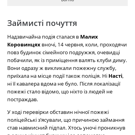
Займисті почуття
Надзвичайна подія сталася в
Малих
Коровинцях
вночі, 14 червня, коли, проходячи
повз будинок сімейного подружжя, очевидці
побачили, як із приміщення валять клуби диму.
Вони одразу ж викликали пожежну службу,
приїхала на місце події також поліція. Ні
Насті
,
ні її кавалера вдома не було. Після локалізації
пожежі стало відомо, що ніхто із людей не
постраждав.
У ході перевірки обставин нічної пожежі
поліцейські з’ясували, що причиною займання
став навмисний підпал. Хтось уночі проникнув