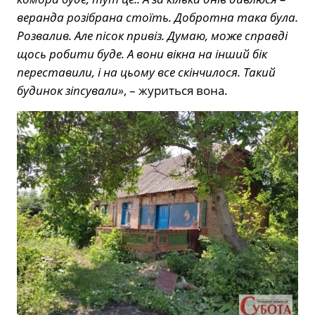
веранда розібрана стоїть. Добротна така була.
Розвалив. Але пісок привіз. Думаю, може справді
щось робити буде. А вони вікна на інший бік
переставили, і на цьому все скінчилося. Такий
будинок зіпсували»
, – журиться вона.