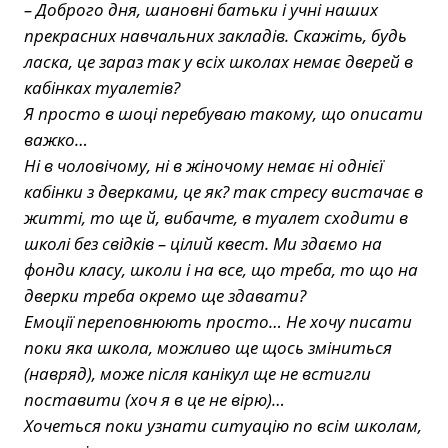
– Доброго дня, шановні батьки і учні наших
прекрасних навчальних закладів. Скажіть, будь
ласка, це зараз так у всіх школах немає дверей в
кабінках туалетів?
Я просто в шоці перебуваю такому, що описати
важко…
Ні в чоловічому, ні в жіночому немає ні однієї
кабінки з дверками, це як? так стресу вистачає в
житті, то ще й, вибачте, в туалет сходити в
школі без свідків – цілий квест. Ми здаємо на
фонди класу, школи і на все, що треба, то що на
дверки треба окремо ще здавати?
Емоції переповнюють просто… Не хочу писати
поки яка школа, можливо ще щось зміниться
(навряд), може після канікул ще не встигли
поставити (хоч я в це не вірю)…
Хочеться поки узнати ситуацію по всім школам,