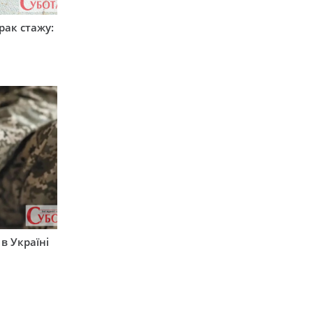
рак стажу:
 в Україні