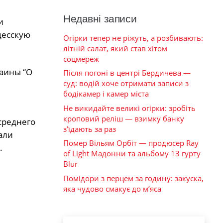
Недавні записи
и
десскую
Огірки тепер не ріжуть, а розбивають:
літній салат, який став хітом
соцмереж
раины “О
Після погоні в центрі Бердичева —
суд: водій хоче отримати записи з
бодікамер і камер міста
Не викидайте великі огірки: зробіть
кроповий реліш — взимку банку
среднего
з’їдають за раз
али
Помер Вільям Орбіт — продюсер Ray
.
of Light Мадонни та альбому 13 гурту
Blur
Помідори з перцем за годину: закуска,
яка чудово смакує до м’яса