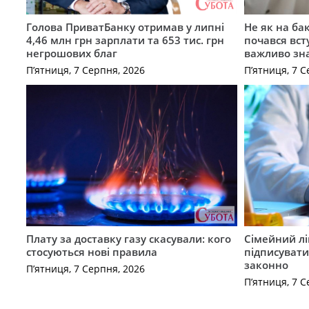
Голова ПриватБанку отримав у липні
Не як на ба
4,46 млн грн зарплати та 653 тис. грн
почався вст
негрошових благ
важливо зн
П’ятниця, 7 Серпня, 2026
П’ятниця, 7 С
Плату за доставку газу скасували: кого
Сімейний лі
стосуються нові правила
підписувати
законно
П’ятниця, 7 Серпня, 2026
П’ятниця, 7 С