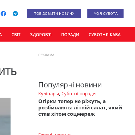
ПОВІДОМИТИ НОВИНУ
МОЯ СУБОТА
А
СВІТ
ЗДОРОВ’Я
ПОРАДИ
СУБОТНЯ КАВА
РЕКЛАМА
ить
Популярні новини
Кулінарія
,
Суботні поради
Огірки тепер не ріжуть, а
розбивають: літній салат, який
став хітом соцмереж
Гарячі новини