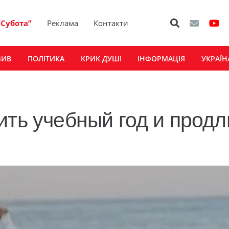
“Субота”
Реклама
Контакти
ЗИВ
ПОЛІТИКА
КРИК ДУШІ
ІНФОРМАЦІЯ
УКРАЇН
ить учебный год и продл