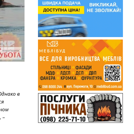
Однако в
ся
тном
,
–