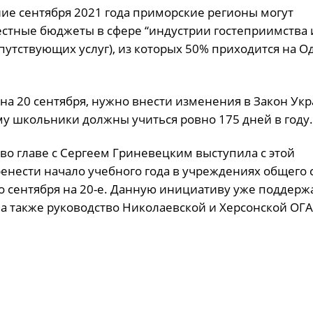
ие сентября 2021 года приморские регионы могут
естные бюджеты в сфере “индустрии гостеприимства 
утствующих услуг), из которых 50% приходится на О
 на 20 сентября, нужно внести изменения в Закон Ук
му школьники должны учиться ровно 175 дней в году.
во главе с Сергеем Гриневецким выступила с этой
нести начало учебного года в учреждениях общего 
о сентября на 20-е. Данную инициативу уже поддерж
а также руководство Николаевской и Херсонской ОГА