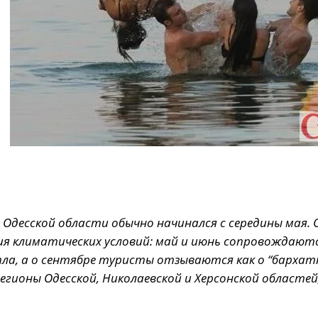
 Одесской области обычно начинался с середины мая. 
ия климатических условий: май и июнь сопровождают
ла, а о сентябре туристы отзываются как о “барха
регионы Одесской, Николаевской и Херсонской областей