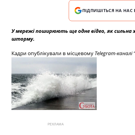
ПІДПИШІТЬСЯ НА НАС 
У мережі поширюють ще одне відео, як сильна хв
шторму.
Кадри опублікували в місцевому
Telegram-каналі
РЕКЛАМА