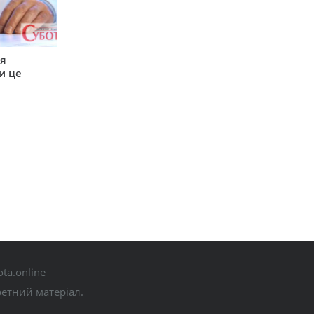
ся
и це
ta.online
ретний матеріал.