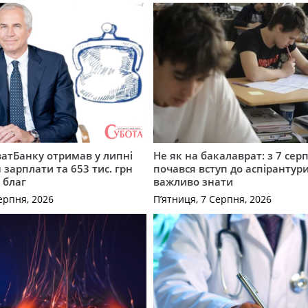
атБанку отримав у липні
Не як на бакалаврат: з 7 сер
 зарплати та 653 тис. грн
почався вступ до аспірантур
 благ
важливо знати
ерпня, 2026
П’ятниця, 7 Серпня, 2026