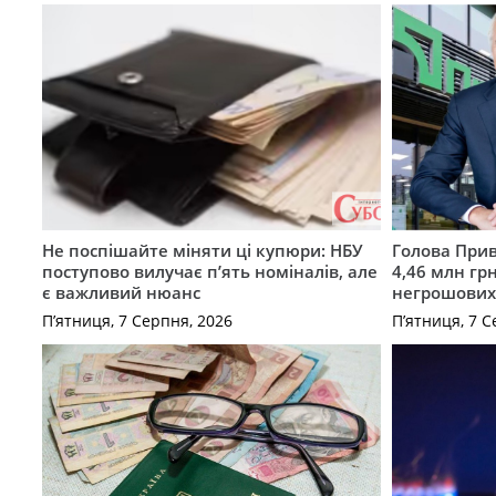
Не поспішайте міняти ці купюри: НБУ
Голова Прив
поступово вилучає п’ять номіналів, але
4,46 млн грн
є важливий нюанс
негрошових
П’ятниця, 7 Серпня, 2026
П’ятниця, 7 С