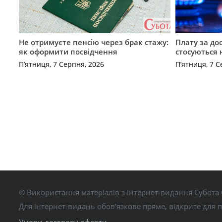
Не отримуєте пенсію через брак стажу:
Плату за до
як оформити посвідчення
стосуються 
П’ятниця, 7 Серпня, 2026
П’ятниця, 7 С
© Використання матеріалів з інтернет-видання Субота 
Для інтернет-видань обов’язкове пряме, відкрите для 
Умови договору оферти