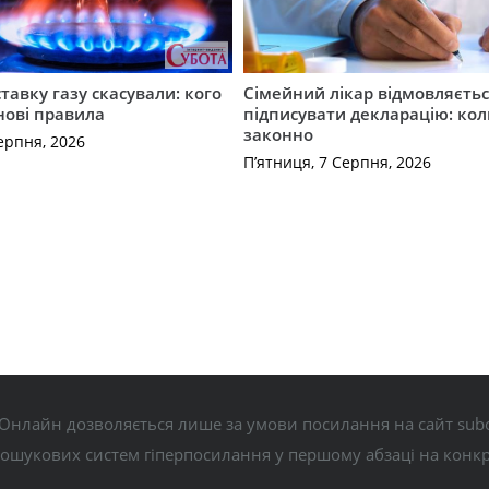
ставку газу скасували: кого
Сімейний лікар відмовляєть
нові правила
підписувати декларацію: кол
законно
ерпня, 2026
П’ятниця, 7 Серпня, 2026
Онлайн дозволяється лише за умови посилання на сайт subo
пошукових систем гіперпосилання у першому абзаці на конк