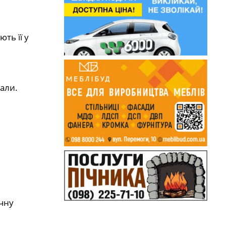
ть її у
али.
ічну