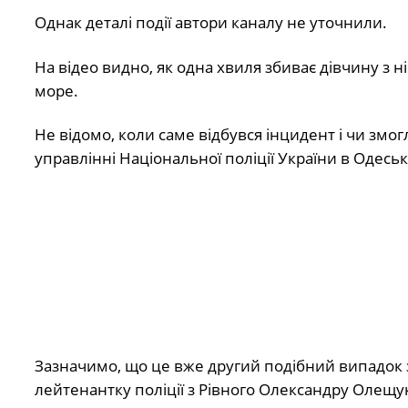
Однак деталі події автори каналу не уточнили.
На відео видно, як одна хвиля збиває дівчину з ні
море.
Не відомо, коли саме відбувся інцидент і чи змо
управлінні Національної поліції України в Одесь
Зазначимо, що це вже другий подібний випадок за
лейтенантку поліції з Рівного Олександру Олещук