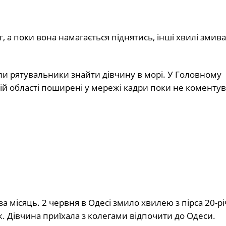
г, а поки вона намагається піднятись, інші хвилі змиваю
гли рятувальники знайти дівчину в морі. У Головному
кій області поширені у мережі кадри поки не коментув
 місяць. 2 червня в Одесі змило хвилею з пірса 20-р
. Дівчина приїхала з колегами відпочити до Одеси.