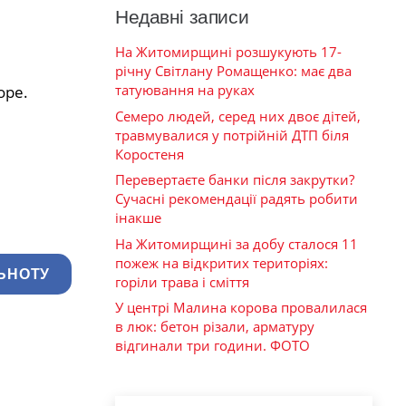
Недавні записи
На Житомирщині розшукують 17-
річну Світлану Ромащенко: має два
татуювання на руках
оре.
Семеро людей, серед них двоє дітей,
травмувалися у потрійній ДТП біля
Коростеня
Перевертаєте банки після закрутки?
Сучасні рекомендації радять робити
інакше
На Житомирщині за добу сталося 11
пожеж на відкритих територіях:
ЬНОТУ
горіли трава і сміття
У центрі Малина корова провалилася
в люк: бетон різали, арматуру
відгинали три години. ФОТО