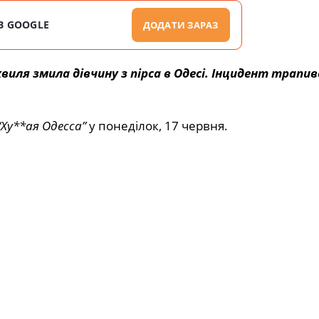
В GOOGLE
ДОДАТИ ЗАРАЗ
иля змила дівчину з пірса в Одесі. Інцидент трапивс
“Ху**ая Одесса”
у понеділок, 17 червня.