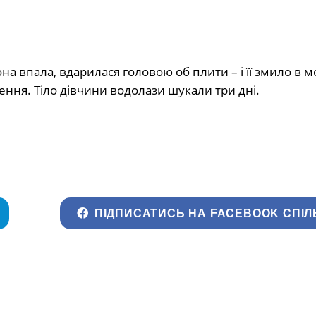
вона впала, вдарилася головою об плити – і її змило в м
ння. Тіло дівчини водолази шукали три дні.
ПІДПИСАТИСЬ НА FACEBOOK СПІЛ