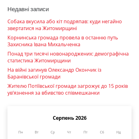
Недавні записи
Собака вкусила або кіт подряпав: куди негайно
звертатися на Житомирщині
Корнинська громада провела в останню путь
Захисника Івана Михальченка
Понад три тисячі новонароджених: демографічна
статистика Житомирщини
На війні загинув Олександр Окончик із
Баранівської громади
Жителю Потіївської громади загрожує до 15 років
ув’язнення за вбивство співмешканки
Серпень 2026
Пн
Вт
Ср
Чт
Пт
Сб
Нд