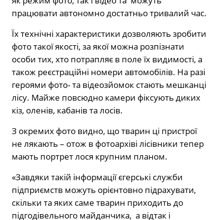
як режим фото, так і відео та можуть
працювати автономно достатньо тривалий час.
Їх технічні характеристики дозволяють зробити
фото такої якості, за якої можна розпізнати
особи тих, хто потрапляє в поле їх видимості, а
також реєстраційні номери автомобілів. На разі
героями фото- та відеозйомок стають мешканці
лісу. Майже повсюдно камери фіксують диких
кіз, оленів, кабанів та лосів.
З окремих фото видно, що тварин ці пристрої
не лякають – отож в фотоархіві лісівники тепер
мають портрет лося крупним планом.
«Завдяки такій інформації єгерські служби
підприємств можуть орієнтовно підрахувати,
скільки та яких саме тварин приходить до
підгодівельного майданчика, а відтак і