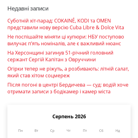
Недавні записи
Суботній хіт-парад: COKAINÉ, KODI та OMEN
представили нову версію Cuba Libre & Dolce Vita
Не поспішайте міняти ці купюри: НБУ поступово
вилучає п’ять номіналів, але є важливий нюанс
На Херсонщині загинув 51-річний головний
сержант Сергій Капітан з Овруччини
Огірки тепер не ріжуть, а розбивають: літній салат,
який став хітом соцмереж
Після погоні в центрі Бердичева — суд: водій хоче
отримати записи з бодікамер і камер міста
Серпень 2026
Пн
Вт
Ср
Чт
Пт
Сб
Нд