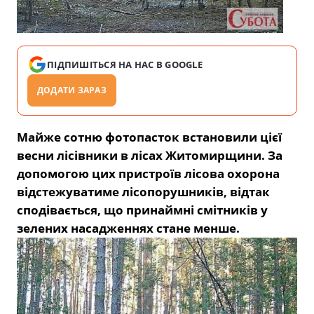
ПІДПИШІТЬСЯ НА НАС В GOOGLE
ДОДАТИ ЗАРАЗ
Майже сотню фотопасток встановили цієї
весни лісівники в лісах Житомирщини. За
допомогою цих пристроїв лісова охорона
відстежуватиме лісопорушників, відтак
сподівається, що принаймні смітників у
зелених насадженнях стане менше.