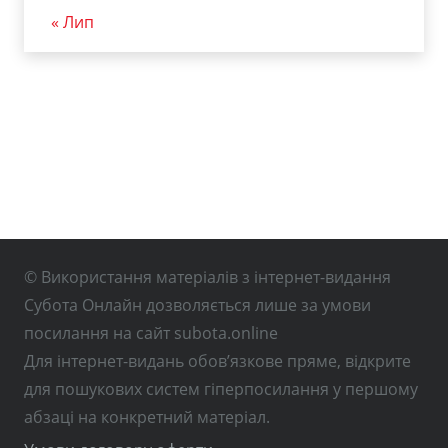
« Лип
© Використання матеріалів з інтернет-видання
Субота Онлайн дозволяється лише за умови
посилання на сайт subota.online
Для інтернет-видань обов’язкове пряме, відкрите
для пошукових систем гіперпосилання у першому
абзаці на конкретний матеріал.