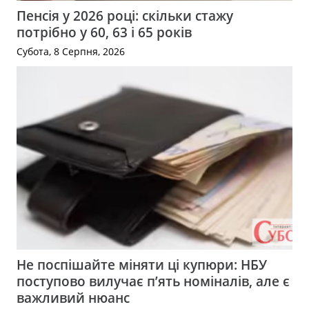
Пенсія у 2026 році: скільки стажу
потрібно у 60, 63 і 65 років
Субота, 8 Серпня, 2026
Не поспішайте міняти ці купюри: НБУ
поступово вилучає п’ять номіналів, але є
важливий нюанс