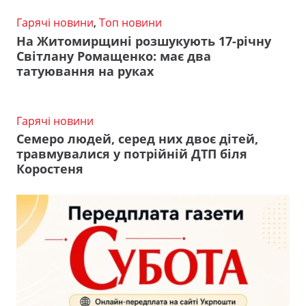
Гарячі новини
,
Топ новини
На Житомирщині розшукують 17-річну
Світлану Ромащенко: має два
татуювання на руках
Гарячі новини
Семеро людей, серед них двоє дітей,
травмувалися у потрійній ДТП біля
Коростеня