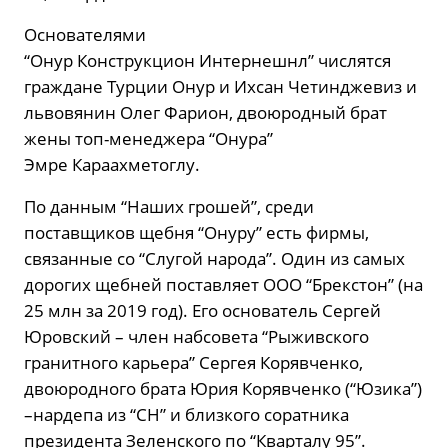
Основателями
“Онур Конструкцион Интернешнл” числятся
граждане Турции Онур и Ихсан Четинджевиз и
львовянин Олег Фарион, двоюродный брат
жены топ-менеджера “Онура”
Эмре Караахметоглу.
По данным “Наших грошей”, среди
поставщиков щебня “Онуру” есть фирмы,
связанные со “Слугой народа”. Один из самых
дорогих щебней поставляет ООО “Брекстон” (на
25 млн за 2019 год). Его основатель Сергей
Юровский – член набсовета “Рыживского
гранитного карьера” Сергея Корявченко,
двоюродного брата Юрия Корявченко (“Юзика”)
–нардепа из “СН” и близкого соратника
президента Зеленского по “Кварталу 95”.