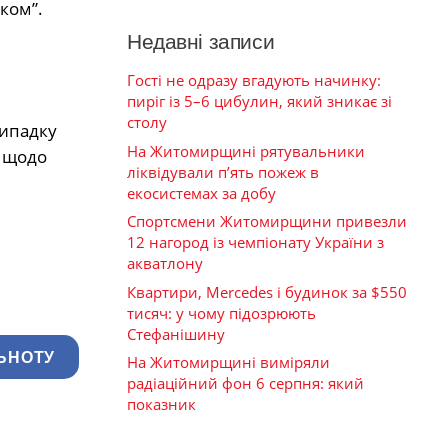
ком”.
Недавні записи
Гості не одразу вгадують начинку:
пиріг із 5–6 цибулин, який зникає зі
столу
випадку
На Житомирщині рятувальники
и щодо
ліквідували п’ять пожеж в
екосистемах за добу
Спортсмени Житомирщини привезли
12 нагород із чемпіонату України з
акватлону
Квартири, Mercedes і будинок за $550
тисяч: у чому підозрюють
Стефанішину
ЬНОТУ
На Житомирщині виміряли
радіаційний фон 6 серпня: який
показник