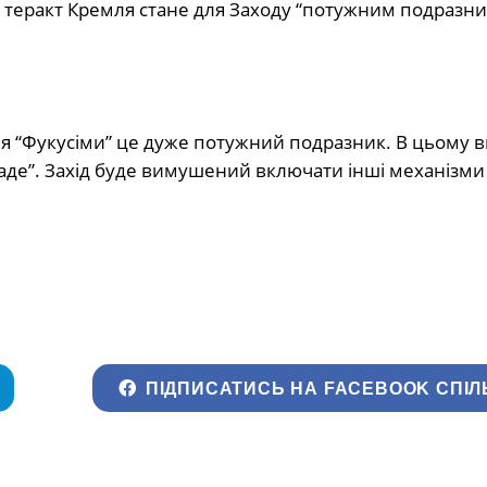
й теракт Кремля стане для Заходу “потужним подразни
ісля “Фукусіми” це дуже потужний подразник. В цьому 
аде”. Захід буде вимушений включати інші механізм
ПІДПИСАТИСЬ НА FACEBOOK СПІЛ