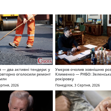
 — два активні тендери: у
Умєров очолив зовнішню роз
повторно оголосили ремонт
Клименко — РНБО: Зеленськ
 млн
рокіровку
ерпня, 2026
Понеділок, 3 Серпня, 2026