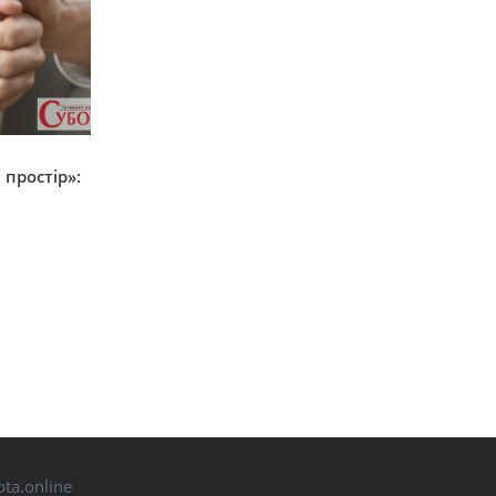
простір»:
ta.online