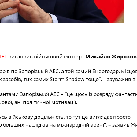
TEL
висловив військовий експерт
Михайло Жирохов
рів по Запорізькій АЕС, а той самий Енергодар, місцев
 засобів, тих самих Storm Shadow тощо”, – зауважив ві
нтами Запорізької АЕС – “це щось із розряду фантасти
ової, ані політичної мотивації.
сь військову доцільність, то тут це виглядає просто
о більших наслідків на міжнародній арені”, – заявив Ж