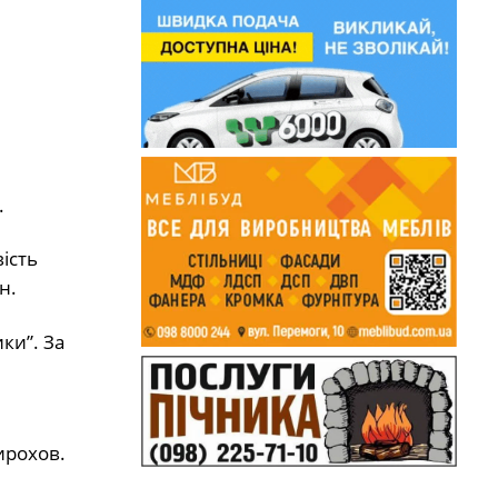
.
ість
н.
ки”. За
ирохов.