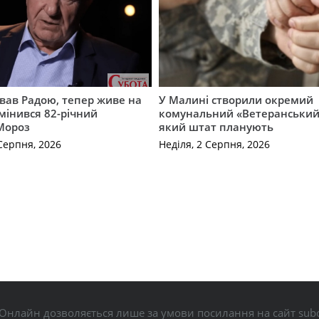
вав Радою, тепер живе на
У Малині створили окремий
змінився 82-річний
комунальний «Ветеранський 
Мороз
який штат планують
Серпня, 2026
Неділя, 2 Серпня, 2026
Онлайн дозволяється лише за умови посилання на сайт subo