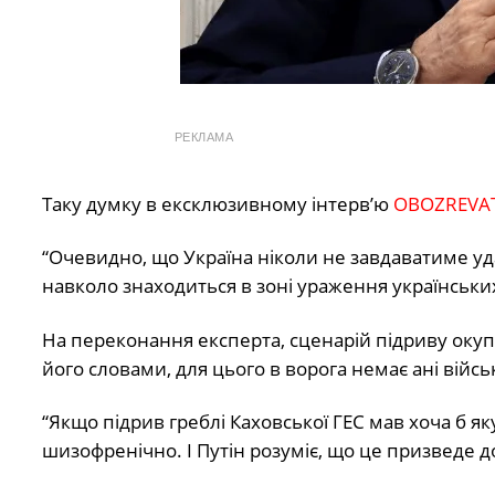
РЕКЛАМА
Таку думку в ексклюзивному інтерв’ю
OBOZREVA
“Очевидно, що Україна ніколи не завдаватиме уда
навколо знаходиться в зоні ураження українських
На переконання експерта, сценарій підриву окупа
його словами, для цього в ворога немає ані військ
“Якщо підрив греблі Каховської ГЕС мав хоча б яку
шизофренічно. І Путін розуміє, що це призведе д