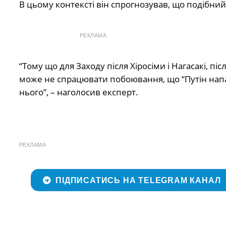
В цьому контексті він спрогнозував, що подібни
РЕКЛАМА
“Тому що для Заходу після Хіросіми і Нагасакі, п
може не спрацювати побоювання, що “Путін нап
нього”, – наголосив експерт.
РЕКЛАМА
ПІДПИСАТИСЬ НА TELEGRAM КАНАЛ