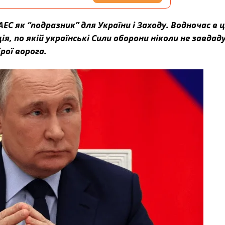
С як “подразник” для України і Заходу. Водночас в ці
я, по якій українські Сили оборони ніколи не завдад
рої ворога.