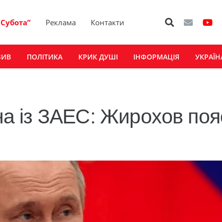
“Субота”
Реклама
Контакти
ЗИВ
ПОЛІТИКА
КРИК ДУШІ
ІНФОРМАЦІЯ
УКРАЇН
іна із ЗАЕС: Жирохов по