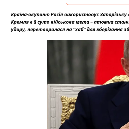
Країна-окупант Росія використовує Запорізьку АЕ
Кремля є й суто військова мета – атомна станці
удару, перетворилася на “хаб” для зберігання зб