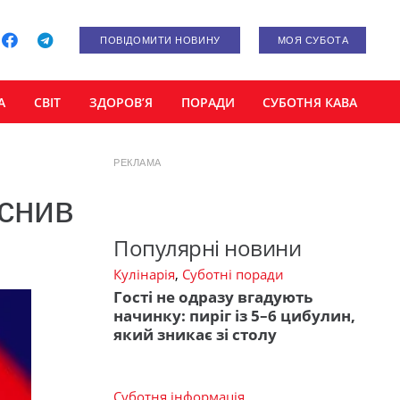
ПОВІДОМИТИ НОВИНУ
МОЯ СУБОТА
А
СВІТ
ЗДОРОВ’Я
ПОРАДИ
СУБОТНЯ КАВА
РЕКЛАМА
яснив
Популярні новини
Кулінарія
,
Суботні поради
Гості не одразу вгадують
начинку: пиріг із 5–6 цибулин,
який зникає зі столу
Суботня інформація