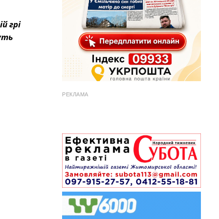
й грі
уть
РЕКЛАМА