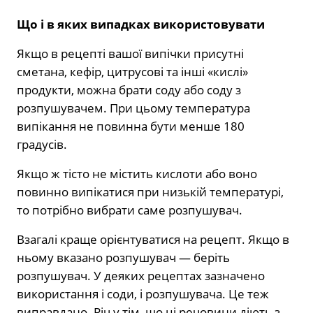
Що і в яких випадках використовувати
Якщо в рецепті вашої випічки присутні
сметана, кефір, цитрусові та інші «кислі»
продукти, можна брати соду або соду з
розпушувачем. При цьому температура
випікання не повинна бути менше 180
градусів.
Якщо ж тісто не містить кислоти або воно
повинно випікатися при низькій температурі,
то потрібно вибрати саме розпушувач.
Взагалі краще орієнтуватися на рецепт. Якщо в
ньому вказано розпушувач — беріть
розпушувач. У деяких рецептах зазначено
використання і соди, і розпушувача. Це теж
виправдано. Річ у тім, що ці речовини діють з