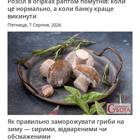
Розсіл в огірках раптом помутнів: коли
це нормально, а коли банку краще
викинути
П’ятниця, 7 Серпня, 2026
Як правильно заморожувати гриби на
зиму — сирими, відвареними чи
обсмаженими