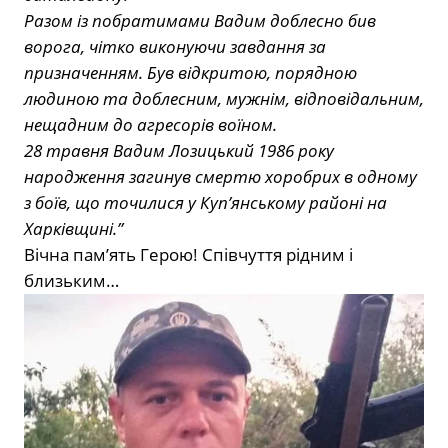
Разом із побратимами Вадим доблесно бив
ворога, чітко виконуючи завдання за
призначенням. Був відкритою, порядною
людиною та доблесним, мужнім, відповідальним,
нещадним до агресорів воїном.
28 травня Вадим Лозицький 1986 року
народження загинув смертю хоробрих в одному
з боїв, що точилися у Куп’янському районі на
Харківщині.”
Вічна пам’ять Герою! Співчуття рідним і
близьким…