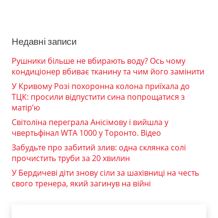
Недавні записи
Рушники більше не вбирають воду? Ось чому
кондиціонер вбиває тканину та чим його замінити
У Кривому Розі похоронна колона приїхала до
ТЦК: просили відпустити сина попрощатися з
матір’ю
Світоліна переграла Анісімову і вийшла у
чвертьфінал WTA 1000 у Торонто. Відео
Забудьте про забитий злив: одна склянка солі
прочистить труби за 20 хвилин
У Бердичеві діти знову сіли за шахівниці на честь
свого тренера, який загинув на війні