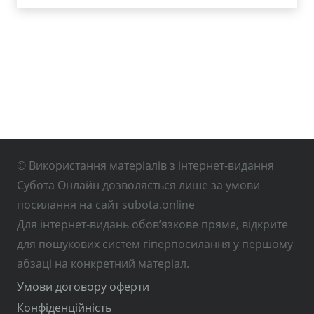
© Використання матеріалів з інтернет-видання
Субота Онлайн дозволяється лише за умови
посилання на сайт subota.online
Для інтернет-видань обов’язкове пряме, відкрите
для пошукових систем гіперпосилання у першому
абзаці на конкретний матеріал.
Умови договору оферти
Конфіденційність