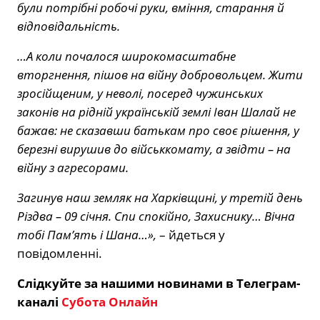
були потрібні робочі руки, вміння, старання й
відповідальність.
…А коли почалося широкомасштабне
вторгнення, пішов на війну добровольцем. Жити
зросійщеним, у неволі, посеред чужинських
законів на рідній українській землі Іван Шалай не
бажав: не сказавши батькам про своє рішення, у
березні вирушив до військкомату, а звідти – на
війну з агресорами.
Загинув наш земляк на Харківщині, у третій день
Різдва – 09 січня. Спи спокійно, Захиснику… Вічна
тобі Пам’ять і Шана…»,
– йдеться у
повідомленні.
Слідкуйте за нашими новинами в Телеграм-
каналі
Субота Онлайн