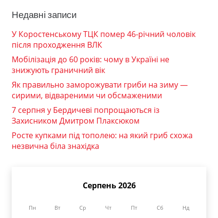
Недавні записи
У Коростенському ТЦК помер 46-річний чоловік
після проходження ВЛК
Мобілізація до 60 років: чому в Україні не
знижують граничний вік
Як правильно заморожувати гриби на зиму —
сирими, відвареними чи обсмаженими
7 серпня у Бердичеві попрощаються із
Захисником Дмитром Плаксюком
Росте купками під тополею: на який гриб схожа
незвична біла знахідка
Серпень 2026
Пн
Вт
Ср
Чт
Пт
Сб
Нд