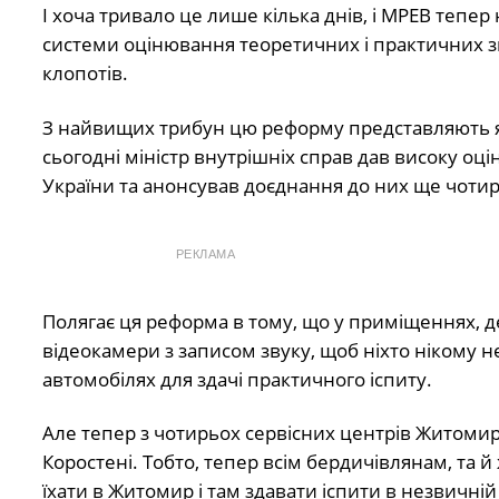
І хоча тривало це лише кілька днів, і МРЕВ тепе
системи оцінювання теоретичних і практичних з
клопотів.
З найвищих трибун цю реформу представляють як
сьогодні міністр внутрішніх справ дав високу оц
України та анонсував доєднання до них ще чотирь
РЕКЛАМА
Полягає ця реформа в тому, що у приміщеннях, д
відеокамери з записом звуку, щоб ніхто нікому не
автомобілях для здачі практичного іспиту.
Але тепер з чотирьох сервісних центрів Житомирс
Коростені. Тобто, тепер всім бердичівлянам, та
їхати в Житомир і там здавати іспити в незвичній