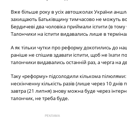
Вже більше року в усіх автошколах України аншла
захищають Батьківщину тимчасово не можуть вози
Бердичеві два чоловіка приймали іспити (в тому ч
Талончики на іспити видавались лише в терміналі 
А як тільки чутки про реформу докотились до наш
раніше не спішив здавати іспити, щоб не їхати п
талончики видавались останній раз, а черга на д
Таку «реформу» підсолодили кількома пілюлями: т
нескінченну кількість разів (лише через 10 днів п
завтра (21 липня) знову можна буде через інтерн
талончик, не треба буде.
РЕКЛАМА