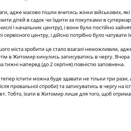
ги, адже масово пішли вчитись жінки військових, які
ти дітей в садок чи їздити за покупками в супермар
ислі і начальник центру), і вони були постійно зайнят
сервісного центру, і дійсно потрібно було чатувати їх
ого міста зробити це стало взагалі неможливим, адже 
отім в Житомир кинулись записуватись в чергу. Вчора 
ва тижні наперед (до 2 серпня) повністю заповнена.
епер іспити можна буде здавати не тільки три рази, 
ісля провальної спроби) та записуватись в чергу на іс
ет. Тобто, їхати в Житомир лише для того, щоб отрим