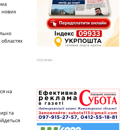
рма
о нових
ально
 областях
РЕКЛАМА
ся на
ирі та
ийдеться