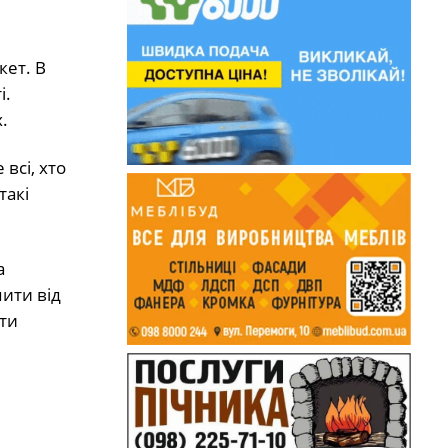
кет. В
і.
.
всі, хто
такі
а
пити від
ати