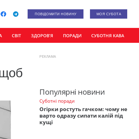
ПОВІДОМИТИ НОВИНУ
МОЯ СУБОТА
А
СВІТ
ЗДОРОВ’Я
ПОРАДИ
СУБОТНЯ КАВА
РЕКЛАМА
 щоб
Популярні новини
Суботні поради
Огірки ростуть гачком: чому не
варто одразу сипати калій під
кущі