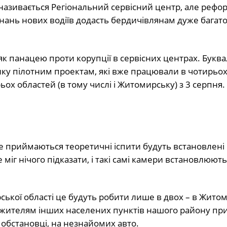
р називається Регіональний сервісний центр, але рефо
нань нових водіїв додасть бердичівлянам дуже багат
 панацею проти корупції в сервісних центрах. Букв
інку пілотним проектам, які вже працювали в чотирьох
ох областей (в тому числі і Житомирську) з 3 серпня.
е приймаються теоретичні іспити будуть встановлені
 міг нічого підказати, і такі самі камери встановлюють
ької області це будуть робити лише в двох – в Житом
 й жителям інших населених пунктів нашого району пр
 обстановці, на незнайомих авто.