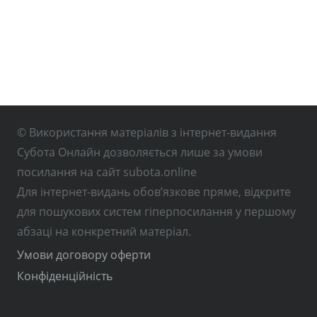
© Використання матеріалів з інтернет-видання
Субота Онлайн дозволяється лише за умови
посилання на сайт subota.online
Для інтернет-видань обов’язкове пряме, відкрите
для пошукових систем гіперпосилання у першому
абзаці на конкретний матеріал.
Умови договору оферти
Конфіденційність