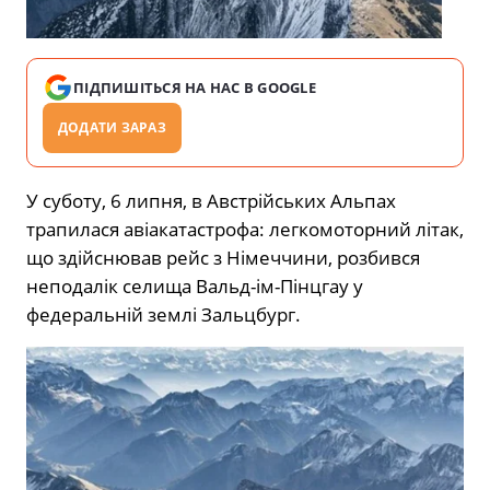
ПІДПИШІТЬСЯ НА НАС В GOOGLE
ДОДАТИ ЗАРАЗ
У суботу, 6 липня, в Австрійських Альпах
трапилася авіакатастрофа: легкомоторний літак,
що здійснював рейс з Німеччини, розбився
неподалік селища Вальд-ім-Пінцгау у
федеральній землі Зальцбург.