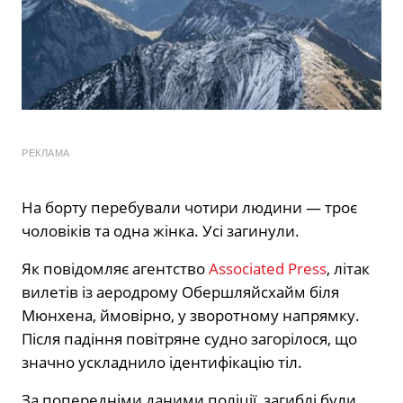
РЕКЛАМА
На борту перебували чотири людини — троє
чоловіків та одна жінка. Усі загинули.
Як повідомляє агентство
Associated Press
, літак
вилетів із аеродрому Обершляйсхайм біля
Мюнхена, ймовірно, у зворотному напрямку.
Після падіння повітряне судно загорілося, що
значно ускладнило ідентифікацію тіл.
За попередніми даними поліції, загиблі були