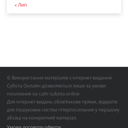
« Лип
© Використання матеріалів з інтернет-видання
Субота Онлайн дозволяється лише за умови
посилання на сайт subota.online
Для інтернет-видань обов’язкове пряме, відкрите
для пошукових систем гіперпосилання у першому
абзаці на конкретний матеріал.
Умови договору оферти