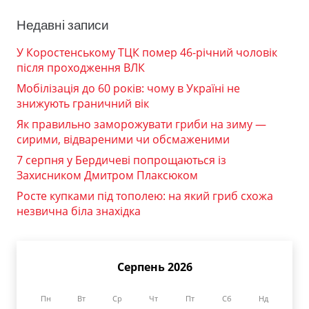
Недавні записи
У Коростенському ТЦК помер 46-річний чоловік
після проходження ВЛК
Мобілізація до 60 років: чому в Україні не
знижують граничний вік
Як правильно заморожувати гриби на зиму —
сирими, відвареними чи обсмаженими
7 серпня у Бердичеві попрощаються із
Захисником Дмитром Плаксюком
Росте купками під тополею: на який гриб схожа
незвична біла знахідка
Серпень 2026
Пн
Вт
Ср
Чт
Пт
Сб
Нд