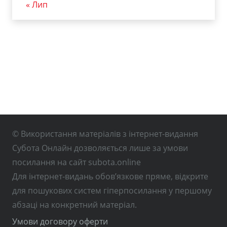
« Лип
© Використання матеріалів з інтернет-видання
Субота Онлайн дозволяється лише за умови
посилання на сайт subota.online
Для інтернет-видань обов’язкове пряме, відкрите
для пошукових систем гіперпосилання у першому
абзаці на конкретний матеріал.
Умови договору оферти