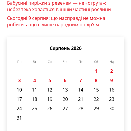
Бабусині пиріжки з ревенем — не «отрута»:
небезпека ховається в іншій частині рослини
Сьогодні 9 серпня: що насправді не можна
робити, а що є лише народним повір’ям
Серпень 2026
Пн
Вт
Ср
Чт
Пт
Сб
Нд
1
2
3
4
5
6
7
8
9
10
11
12
13
14
15
16
17
18
19
20
21
22
23
24
25
26
27
28
29
30
31