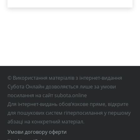
© Використання матеріалів з інтернет-видання
Субота Онлайн дозволяється лише за умови
посилання на сайт subota.online
Для інтернет-видань обов’язкове пряме, відкрите
для пошукових систем гіперпосилання у першому
абзаці на конкретний матеріал.
Умови договору оферти