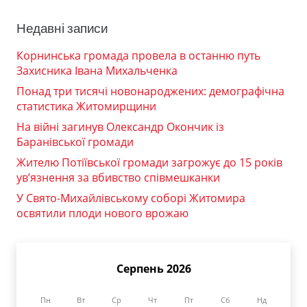
Недавні записи
Корнинська громада провела в останню путь
Захисника Івана Михальченка
Понад три тисячі новонароджених: демографічна
статистика Житомирщини
На війні загинув Олександр Окончик із
Баранівської громади
Жителю Потіївської громади загрожує до 15 років
ув’язнення за вбивство співмешканки
У Свято-Михайлівському соборі Житомира
освятили плоди нового врожаю
Серпень 2026
Пн
Вт
Ср
Чт
Пт
Сб
Нд