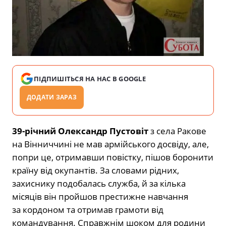
ПІДПИШІТЬСЯ НА НАС В GOOGLE
ДОДАТИ ЗАРАЗ
39-річний Олександр Пустовіт
з села Ракове
на Вінниччині не мав армійського досвіду, але,
попри це, отримавши повістку, пішов боронити
країну від окупантів. За словами рідних,
захиснику подобалась служба, й за кілька
місяців він пройшов престижне навчання
за кордоном та отримав грамоти від
командування. Справжнім шоком для родини