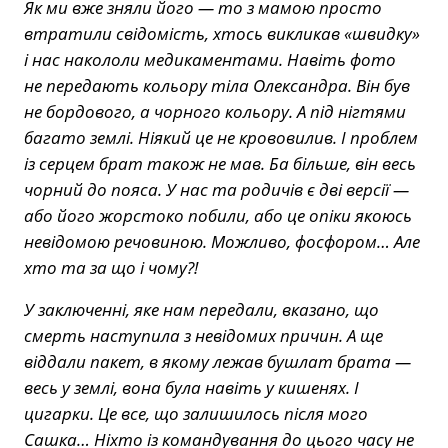
Як ми вже зняли його — то з мамою просто
втратили свідомість, хтось викликав «швидку»
і нас накололи медикаментами. Навіть фото
не передають кольору тіла Олександра. Він був
не бордового, а чорного кольору. А під нігтями
багато землі. Ніякий це не крововилив. І проблем
із серцем брат також не мав. Ба більше, він весь
чорний до пояса. У нас та родичів є дві версії —
або його жорстоко побили, або це опіки якоюсь
невідомою речовиною. Можливо, фосфором… Але
хто та за що і чому?!
У заключенні, яке нам передали, вказано, що
смерть наступила з невідомих причин. А ще
віддали пакет, в якому лежав бушлат брата —
весь у землі, вона була навіть у кишенях. І
цигарки. Це все, що залишилось після мого
Сашка… Ніхто із командування до цього часу не