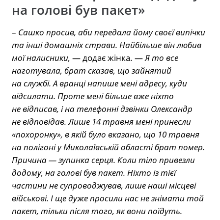
на голові був пакет»
–
Сашко просив, аби передала йому своєї випічки
та інші домашніх страви. Найбільше він любив
мої налисники,
— додає жінка. —
Я то все
наготувала, брат сказав, що зайнятий
на службі. А вранці напише мені адресу, куди
відсилати. Проте мені більше вже ніхто
не відписав, і на телефонні дзвінки Олександр
не відповідав. Лише 14 травня мені принесли
«похоронку», в якій було вказано, що 10 травня
на полігоні у Миколаївській області брат помер.
Причина — зупинка серця. Коли тіло привезли
додому, на голові був пакет. Ніхто із тієї
частини не супроводжував, лише наші місцеві
військові. І ще дуже просили нас не знімати той
пакет, тільки після того, як вони поїдуть.