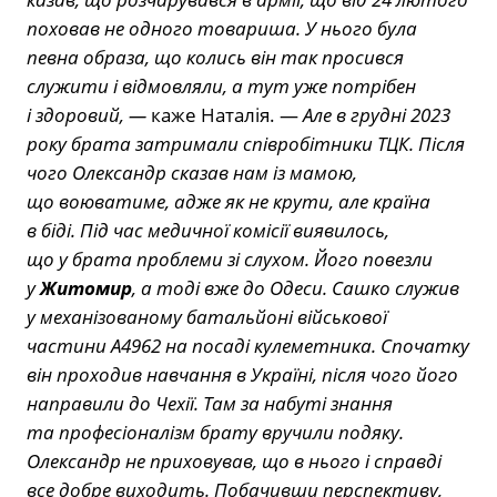
поховав не одного товариша. У нього була
певна образа, що колись він так просився
служити і відмовляли, а тут уже потрібен
і здоровий, —
каже Наталія. —
Але в грудні 2023
року брата затримали співробітники ТЦК. Після
чого Олександр сказав нам із мамою,
що воюватиме, адже як не крути, але країна
в біді. Під час медичної комісії виявилось,
що у брата проблеми зі слухом. Його повезли
у
Житомир
, а тоді вже до Одеси. Сашко служив
у механізованому батальйоні військової
частини А4962 на посаді кулеметника. Спочатку
він проходив навчання в Україні, після чого його
направили до Чехії. Там за набуті знання
та професіоналізм брату вручили подяку.
Олександр не приховував, що в нього і справді
все добре виходить. Побачивши перспективу,