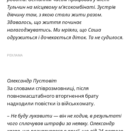
Тульчин на місцевому м’ясокомбінаті. Зустрів
дівчину там, з якою стали жити разом.
Здавалось, що життя починає
налагоджуватись. Ми мріяли, що Саша
одружиться і дочекається діток. Та не судилося.
РЕКЛАМА
Олександр Пустовіт
За словами співрозмовниці, після
повномасштабного вторгнення брату
надходили повістки із військкомату.
–
Не буду лукавити — він не ходив, в результаті
чого сплачував штрафи за неявку. Олександр
казав, що розчарувався в армії, що від 24 лютого