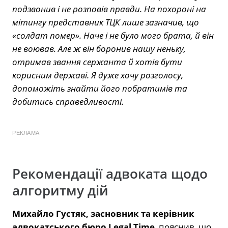
подзвонив і не розповів правди. На похороні на
мітингу представник ТЦК лише зазначив, що
«солдат помер». Наче і не було мого брата, й він
не воював. Але ж він боронив нашу неньку,
отримав звання сержанта й хотів бути
корисним державі. Я дуже хочу розголосу,
допоможіть знайти його побратимів та
добитись справедливості.
РЕКЛАМА
Рекомендації адвоката щодо
алгоритму дій
Михайло Густяк, засновник та керівник
адвокатського бюро Legal Time
, пояснив, що