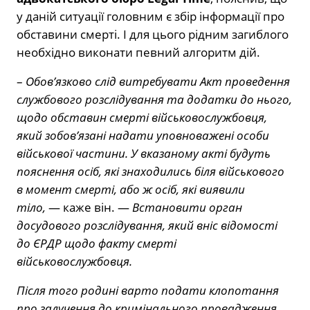
у даній ситуації головним є збір інформації про
обставини смерті. І для цього рідним загиблого
необхідно виконати певний алгоритм дій.
–
Обов’язково слід витребувати Акт проведення
службового розслідування та додатки до нього,
щодо обставин смерті військовослужбовця,
який зобов’язані надати уповноважені особи
військової частини. У вказаному акті будуть
пояснення осіб, які знаходились біля військового
в момент смерті, або ж осіб, які виявили
тіло,
— каже він. —
Встановити орган
досудового розслідування, який вніс відомості
до ЄРДР щодо факту смерті
військовослужбовця.
Після того родині варто подати клопотання
про залучення до кримінального провадження