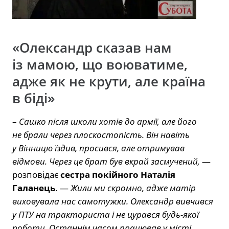
«Олександр сказав нам
із мамою, що воюватиме,
адже як не крути, але країна
в біді»
–
Сашко після школи хотів до армії, але його
не брали через плоскостопість. Він навіть
у Вінницю їздив, просився, але отримував
відмови. Через це брат був вкрай засмучений,
—
розповідає
сестра покійного Наталія
Галанець
. —
Жили ми скромно, адже матір
виховувала нас самотужки. Олександр вивчився
у ПТУ на тракториста і не цурався будь-якої
роботи. Останнім часом працював у місті